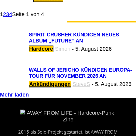
1
2
3
4
Seite 1 von 4
GERADE ANGESAGT
SPIRIT CRUSHER KÜNDIGEN NEUES
ALBUM „FUTURE“ AN
Hardcore
Simon
-
5. August 2026
WALLS OF JERICHO KÜNDIGEN EUROPA-
TOUR FÜR NOVEMBER 2026 AN
Ankündigungen
SteveS
-
5. August 2026
Mehr laden
2015 als Solo-Projekt gestartet, ist AWAY FROM