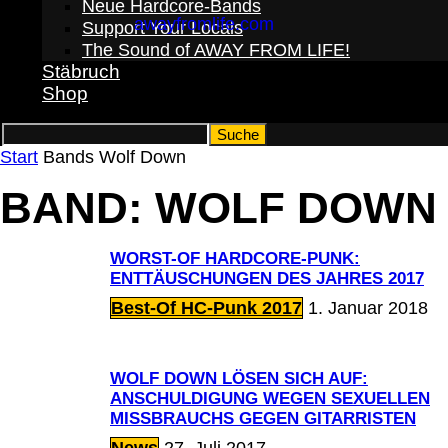
Neue Hardcore-Bands
Support Your Locals
The Sound of AWAY FROM LIFE!
Stäbruch
Shop
Start
Bands
Wolf Down
BAND: WOLF DOWN
WORST-OF HARDCORE-PUNK:
ENTTÄUSCHUNGEN DES JAHRES 2017
Best-Of HC-Punk 2017
1. Januar 2018
WOLF DOWN LÖSEN SICH AUF:
ANSCHULDIGUNG WEGEN SEXUELLEN
MISSBRAUCHS GEGEN GITARRISTEN
News
27. Juli 2017