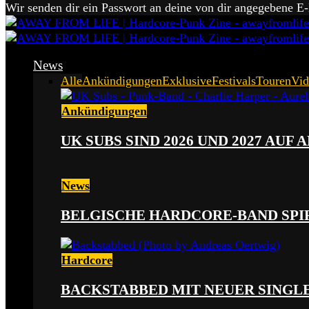
Wir senden dir ein Passwort an deine von dir angegebene E
News
Alle
Ankündigungen
Exklusive
Festivals
Touren
Vid
Ankündigungen
UK SUBS SIND 2026 UND 2027 AUF
News
BELGISCHE HARDCORE-BAND SPI
Hardcore
BACKSTABBED MIT NEUER SINGLE