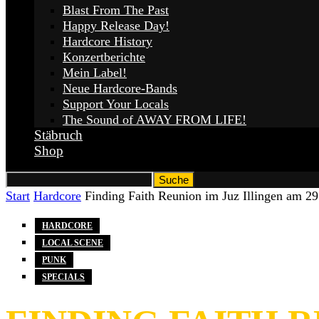
Blast From The Past
Happy Release Day!
Hardcore History
Konzertberichte
Mein Label!
Neue Hardcore-Bands
Support Your Locals
The Sound of AWAY FROM LIFE!
Stäbruch
Shop
Start
Hardcore
Finding Faith Reunion im Juz Illingen am 2
HARDCORE
LOCAL SCENE
PUNK
SPECIALS