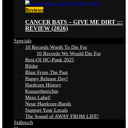
Reviews
CANCER BATS – GIVE ME DIRT :::
REVIEW (2026)
Specials
10 Records Worth To Die For
10 Records We Would Die For
Best-Of HC-Punk 2025
Bilder
Blast From The Past
Happy Release Day!
Hardcore History
Konzertberichte
Mein Label!
Neue Hardcore-Bands
Support Your Locals
The Sound of AWAY FROM LIFE!
Stäbruch