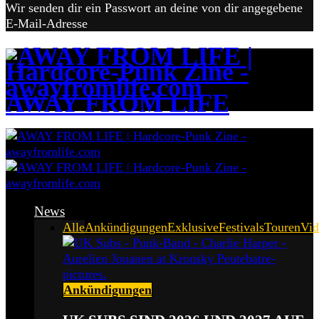
Wir senden dir ein Passwort an deine von dir angegebene
E-Mail-Adresse
AWAY FROM LIFE
News
Alle
Ankündigungen
Exklusive
Festivals
Touren
Vid
Ankündigungen