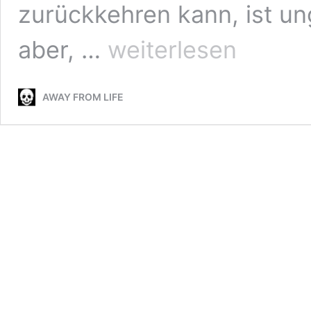
zurückkehren kann, ist u
Malevolence
aber, …
weiterlesen
–
The
Other
AWAY FROM LIFE
Side
:::
Review
(2020)