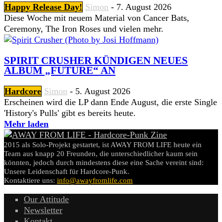
Happy Release Day!
Simon
-
7. August 2026
Diese Woche mit neuem Material von Cancer Bats,
Ceremony, The Iron Roses und vielen mehr.
SPIRIT CRUSHER KÜNDIGEN NEUES
ALBUM „FUTURE“ AN
Hardcore
Simon
-
5. August 2026
Erscheinen wird die LP dann Ende August, die erste Single
'History's Pulls' gibt es bereits heute.
Mehr laden
2015 als Solo-Projekt gestartet, ist AWAY FROM LIFE heute ein
Team aus knapp 20 Freunden, die unterschiedlicher kaum sein
könnten, jedoch durch mindestens diese eine Sache vereint sind:
Unsere Leidenschaft für Hardcore-Punk.
Kontaktiere uns:
info@awayfromlife.com
Our Attitude
Newsletter
Kontakt