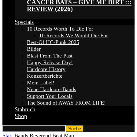
CANCER BATS – GIVE ME DIRT :::
REVIEW (2026)
Specials
10 Records Worth To Die For
10 Records We Would Die For
Best-Of HC-Punk 2025
Bilder
Blast From The Past
Happy Release Day!
Hardcore History
Konzertberichte
Mein Label!
Neue Hardcore-Bands
Support Your Locals
The Sound of AWAY FROM LIFE!
Stäbruch
Shop
Start
Bands
Reverend Beat Man