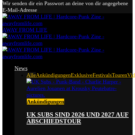
Wir senden dir ein Passwort an deine von dir angegebene
E-Mail-Adresse
AWAY FROM LIFE
News
Alle
Ankündigungen
Exklusive
Festivals
Touren
Vid
Ankündigungen
UK SUBS SIND 2026 UND 2027 AUF
ABSCHIEDSTOUR