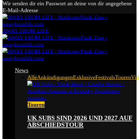
Wir senden dir ein Passwort an deine von dir angegebene
E-Mail-Adresse
AWAY FROM LIFE
News
Alle
Ankündigungen
Exklusive
Festivals
Touren
Vid
Touren
UK SUBS SIND 2026 UND 2027 AUF
ABSCHIEDSTOUR