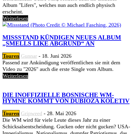
Album "Lifers", welches nun auch endlich physisch
erscheint.
Weiterlesen
MISSSTAND KÜNDIGEN NEUES ALBUM
„SMELLS LIKE ABGRUND“ AN
Touren
Gunnar
-
18. Juni 2026
Passend zur Ankündigung veröffentlichen sie mit dem
Video zu "2026" auch die erste Single vom Album.
Weiterlesen
DIE INOFFIZIELLE BOSNISCHE WM-
HYMNE KOMMT VON DUBIOZA KOLETIV
Touren
Gripweed
-
28. Mai 2026
Die WM wird für viele Leute dieses Jahr zu einer
Schicksalsentscheidung. Gucken oder nicht gucken? USA-
Imperialismus, Nationalismus, dumpfer Patriotismus, das