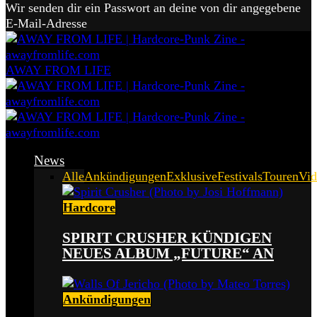
Wir senden dir ein Passwort an deine von dir angegebene
E-Mail-Adresse
AWAY FROM LIFE
News
Alle
Ankündigungen
Exklusive
Festivals
Touren
Vid
Hardcore
SPIRIT CRUSHER KÜNDIGEN
NEUES ALBUM „FUTURE“ AN
Ankündigungen