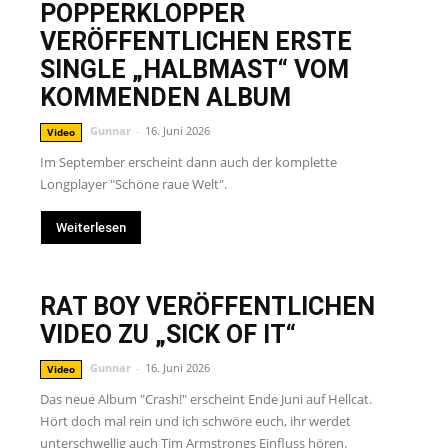
POPPERKLOPPER
VERÖFFENTLICHEN ERSTE
SINGLE „HALBMAST“ VOM
KOMMENDEN ALBUM
Gunnar
-
16. Juni 2026
Video
Im September erscheint dann auch der komplette
Longplayer "Schöne raue Welt".
Weiterlesen
RAT BOY VERÖFFENTLICHEN
VIDEO ZU „SICK OF IT“
Gunnar
-
16. Juni 2026
Video
Das neue Album "Crash!" erscheint Ende Juni auf Hellcat.
Hört doch mal rein und ich schwöre euch, ihr werdet
unterschwellig auch Tim Armstrongs Einfluss hören.