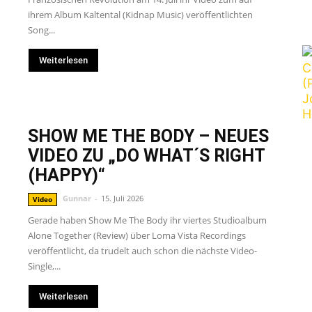
ihrem Album Kaltental (Kidnap Music) veröffentlichten
Song...
Weiterlesen
SHOW ME THE BODY – NEUES
VIDEO ZU „DO WHAT´S RIGHT
(HAPPY)“
Gunnar
-
15. Juli 2026
Video
Gerade haben Show Me The Body ihr viertes Studioalbum
Alone Together (Review) über Loma Vista Recordings
veröffentlicht, da trudelt auch schon die nächste Video-
Single,...
Weiterlesen