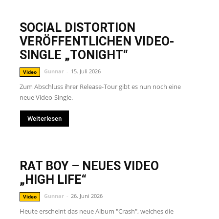
SOCIAL DISTORTION
VERÖFFENTLICHEN VIDEO-
SINGLE „TONIGHT“
Gunnar
-
15. Juli 2026
Video
Zum Abschluss ihrer Release-Tour gibt es nun noch eine
neue Video-Single.
Weiterlesen
RAT BOY – NEUES VIDEO
„HIGH LIFE“
Gunnar
-
26. Juni 2026
Video
Heute erscheint das neue Album "Crash", welches die