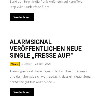
Band von ihren Indie-Punk-Anfängen auf klare Two-
Step-/Ska-Punk-Pfade führt
Weiterlesen
ALARMSIGNAL
VERÖFFENTLICHEN NEUE
SINGLE „FRESSE AUF!“
Gunnar
-
25. Juni 2026
Video
Alarmsignal sind dieser Tage ordentlich live unterwegs
und da haben sie sich wohl gedacht, dass ein neuer Song
der Setlist gut tun würde. Also...
Weiterlesen