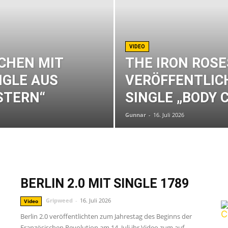
VIDEO
CHEN MIT
THE IRON ROSE
NGLE AUS
VERÖFFENTLIC
STERN“
SINGLE „BODY 
Gunnar
-
16. Juli 2026
BERLIN 2.0 MIT SINGLE 1789
G
Gripweed
-
16. Juli 2026
Video
Berlin 2.0 veröffentlichten zum Jahrestag des Beginns der
Französischen Revolution am 14. Juli ihr Video zum auf