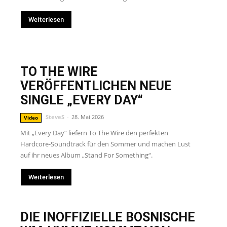
Weiterlesen
TO THE WIRE
VERÖFFENTLICHEN NEUE
SINGLE „EVERY DAY“
SteveS
-
28. Mai 2026
Video
Mit „Every Day“ liefern To The Wire den perfekten
Hardcore-Soundtrack für den Sommer und machen Lust
auf ihr neues Album „Stand For Something“.
Weiterlesen
DIE INOFFIZIELLE BOSNISCHE