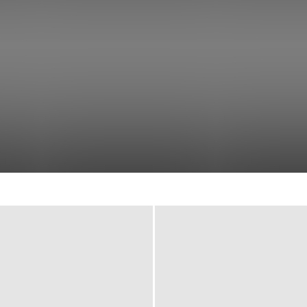
FROM
Video
LIFE