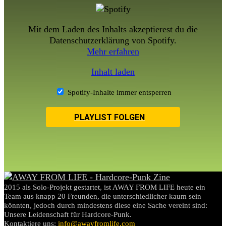
Mit dem Laden des Inhalts akzeptierest du die
Datenschutzerklärung von Spotify.
Mehr erfahren
Inhalt laden
Spotify-Inhalte immer entsperren
PLAYLIST FOLGEN
2015 als Solo-Projekt gestartet, ist AWAY FROM LIFE heute ein
Team aus knapp 20 Freunden, die unterschiedlicher kaum sein
könnten, jedoch durch mindestens diese eine Sache vereint sind:
Unsere Leidenschaft für Hardcore-Punk.
Kontaktiere uns:
info@awayfromlife.com