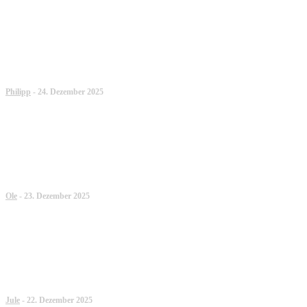
BEST-OF HC-PUNK 2025: DER
JAHRESRÜCKBLICK VON PHILIPP
Philipp
-
24. Dezember 2025
BEST-OF HC-PUNK 2025: DER
JAHRESRÜCKBLICK VON OLE
Ole
-
23. Dezember 2025
BEST-OF HC-PUNK 2025: DER
JAHRESRÜCKBLICK VON JULE
Jule
-
22. Dezember 2025