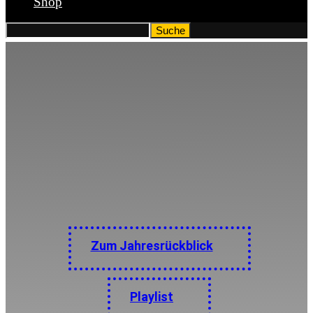
Shop
Der große AWAY FROM LIFE Jahresrückblick: Die
stärksten Veröffentlichungen, die heißesten Newcomer, die
größten Enttäuschungen – auch in diesem Jahr wieder mit
Spotify-Playlist!
Zum Jahresrückblick
Playlist