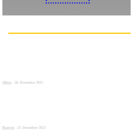
JAHRESRÜCKBLICK DER REDAKTION
BEST-OF-HC-PUNK 2025: DER
JAHRESRÜCKBLICK VON OLIVER
Oliver
-
26. Dezember 2025
BEST-OF-HC-PUNK 2025: DER
JAHRESRÜCKBLICK VON ROUVEN
Rouven
-
25. Dezember 2025