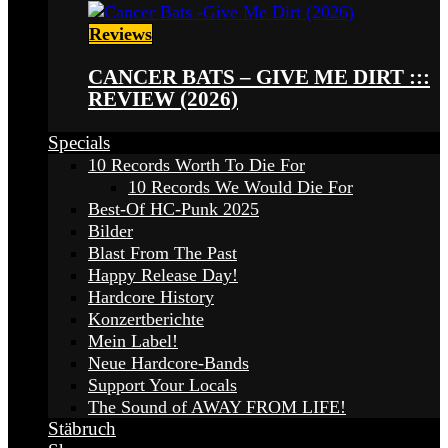
Reviews
CANCER BATS – GIVE ME DIRT :::
REVIEW (2026)
Specials
10 Records Worth To Die For
10 Records We Would Die For
Best-Of HC-Punk 2025
Bilder
Blast From The Past
Happy Release Day!
Hardcore History
Konzertberichte
Mein Label!
Neue Hardcore-Bands
Support Your Locals
The Sound of AWAY FROM LIFE!
Stäbruch