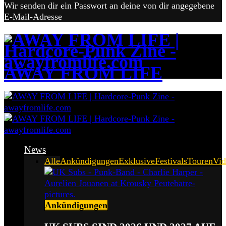
Wir senden dir ein Passwort an deine von dir angegebene
E-Mail-Adresse
AWAY FROM LIFE
News
Alle
Ankündigungen
Exklusive
Festivals
Touren
Vid
Ankündigungen