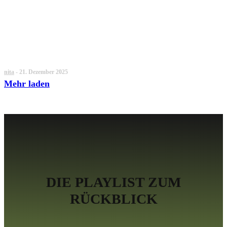
BEST-OF HC-PUNK 2025: DER
JAHRESRÜCKBLICK VON NITA
nita
-
21. Dezember 2025
Mehr laden
DIE PLAYLIST ZUM
RÜCKBLICK