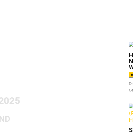
G
in meinem mittlerweile siebten Jahr bei AWAY
der Veröffentlichungen beschäftigen und
H
eder gab es dabei Newcomer, die mich
N
nds, die mit ihren Alben ordentlich einen
W
 die ein oder anderen Enttäuschung lest und
H
 Highlights aus 2025:
Di
Ce
2025
END
S
r ist für mich die neue Platte
…Is Your Friend