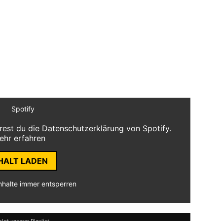
Jahr? In erster Linie einmal, dass ich es
ows zu fahren. Sei es direkt um die Ecke in
urfer Club in Siegen, oder zu größeren
h am geilsten!
rest du die Datenschutzerklärung von Spotify.
ehr erfahren
HALT LADEN
nhalte immer entsperren