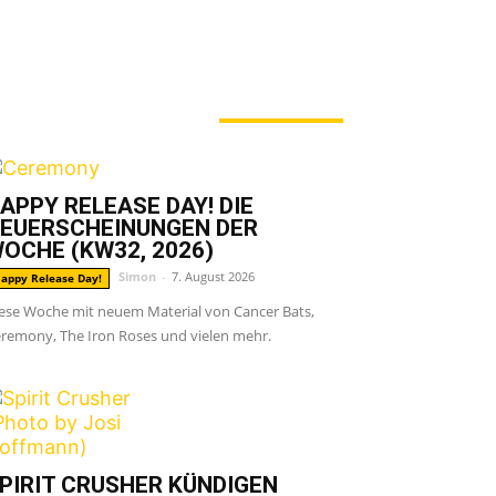
ERADE ANGESAGT
APPY RELEASE DAY! DIE
EUERSCHEINUNGEN DER
OCHE (KW32, 2026)
Simon
-
7. August 2026
appy Release Day!
ese Woche mit neuem Material von Cancer Bats,
remony, The Iron Roses und vielen mehr.
PIRIT CRUSHER KÜNDIGEN