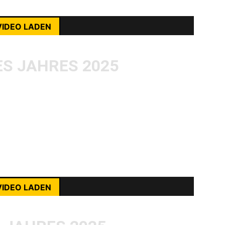
ehr erfahren
VIDEO LADEN
nhalte immer entsperren
S JAHRES 2025
2025 kamen
Alarmsignal
mit
Insomnia
um die
ichen Sinne, bei mir allerdings bisher noch
weshalb ich so gleich gute 15 Jahre
 Releases zu entdecken hatte. Klare Kante,
Lichtblick, dass es noch Hoffnung für unsere
rst du die Datenschutzerklärung von YouTube.
ehr erfahren
VIDEO LADEN
nhalte immer entsperren