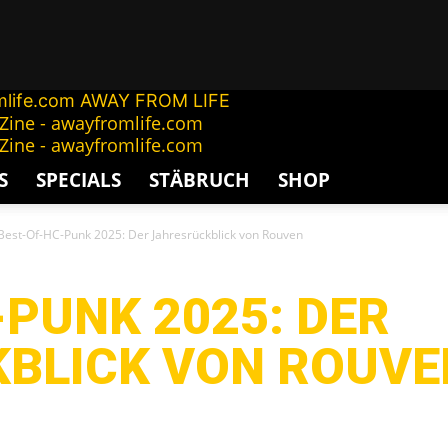
AWAY FROM LIFE
S
SPECIALS
STÄBRUCH
SHOP
Best-Of-HC-Punk 2025: Der Jahresrückblick von Rouven
PUNK 2025: DER
BLICK VON ROUVE