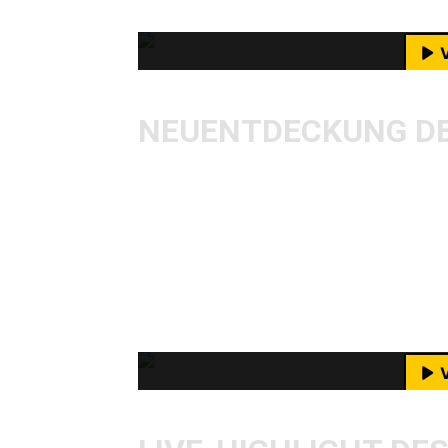
M
YouTube-I
NEUENTDECKUNG DE
Direkt zu Beginn des Musikjahres 
Ecke. Zwar kein Newcomer im eigentl
so gut wie gar nicht auf dem Radar, 
Bandhistorie und entsprechend viele
keine Kompromisse und für mich ein 
Mit dem Laden des Videos akzeptie
Gesellschaft gibt.
M
YouTube-I