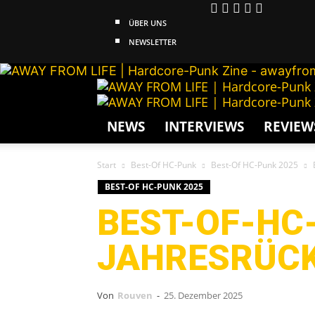
ÜBER UNS
NEWSLETTER
NEWS
INTERVIEWS
REVIEW
Start
Best-Of HC-Punk
Best-Of HC-Punk 2025
BEST-OF HC-PUNK 2025
BEST-OF-HC-
JAHRESRÜCK
Von
Rouven
-
25. Dezember 2025