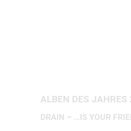
Alle Jahre wieder… durfte ich mich 
FROM LIFE mit jeder Menge spannen
Reviews dazu verfassen. Und mal wi
absolut geflasht haben, arrivierte Ba
rausgehauen haben, aber leider auch
hört hier von meinen nennenswerten
ALBEN DES JAHRES 
DRAIN – …IS YOUR FRI
Ein absolutes Highlight in diesem Jah