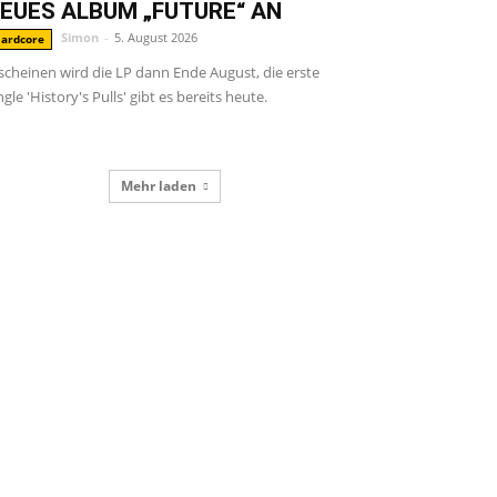
EUES ALBUM „FUTURE“ AN
Simon
-
5. August 2026
ardcore
scheinen wird die LP dann Ende August, die erste
ngle 'History's Pulls' gibt es bereits heute.
Mehr laden