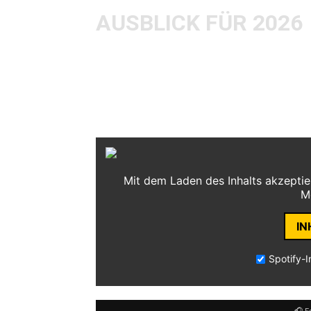
AUSBLICK FÜR 2026
Was sagt mein Ausblick aufs nächste 
wieder schaffen muss, häufiger zu Sh
meiner Stammlocation, dem Vortex S
Shows. Denn live ist eben immer noc
Mit dem Laden des Inhalts akzeptie
M
IN
Spotify-I