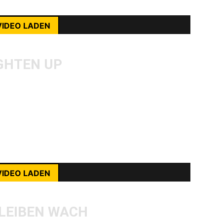
ehr erfahren
VIDEO LADEN
nhalte immer entsperren
IGHTEN UP
irgendwie einen Deal mit dem US-Staat
ch mein drittes Highlight-Album ebenfalls
richt das aber nur für die enorm starke Szene
erzu gehört eben auch Bad Cop/Bad Cop mit
rst du die Datenschutzerklärung von YouTube.
Lighten Up.
ehr erfahren
VIDEO LADEN
nhalte immer entsperren
LEIBEN WACH