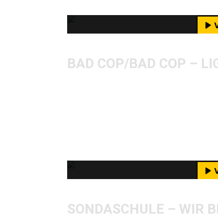
M
YouTube-I
BAD COP/BAD COP – L
Man könnte fast meinen, ich hätte 
Kalifornien abgeschlossen. Kommt do
aus dem Sunshine State. Letztlich sp
an der Westküste Amerikas. Und hi
Mit dem Laden des Videos akzeptie
ihrer im September releasten Platte
M
YouTube-I
SONDASCHULE – WIR B