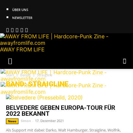
ÜBER UNS
NEWSLETTER
AWAY FROM LIFE
Start
Bands
Straigline
BAND: STRAIGLINE
BELVEDERE GEBEN EUROPA-TOUR FÜR
2022 BEKANNT
Simon
-
17. Dezember 2021
News
Als Support mit dabei: Darko, Walt Hamburger, Straigline, Wolfrik,