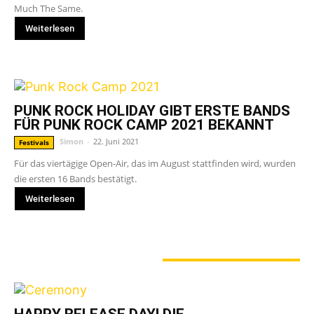
Much The Same.
Weiterlesen
PUNK ROCK HOLIDAY GIBT ERSTE BANDS
FÜR PUNK ROCK CAMP 2021 BEKANNT
Simon
-
22. Juni 2021
Festivals
Für das viertägige Open-Air, das im August stattfinden wird, wurden
die ersten 16 Bands bestätigt.
Weiterlesen
GERADE ANGESAGT