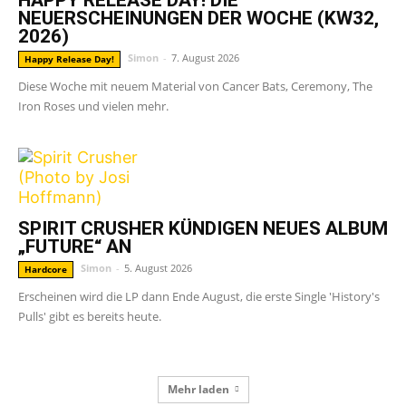
HAPPY RELEASE DAY! DIE
NEUERSCHEINUNGEN DER WOCHE (KW32,
2026)
Simon
-
7. August 2026
Happy Release Day!
Diese Woche mit neuem Material von Cancer Bats, Ceremony, The
Iron Roses und vielen mehr.
SPIRIT CRUSHER KÜNDIGEN NEUES ALBUM
„FUTURE“ AN
Simon
-
5. August 2026
Hardcore
Erscheinen wird die LP dann Ende August, die erste Single 'History's
Pulls' gibt es bereits heute.
Mehr laden