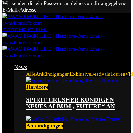
Wir senden dir ein Passwort an deine von dir angegebene
E-Mail-Adresse
AWAY FROM LIFE
News
Alle
Ankündigungen
Exklusive
Festivals
Touren
Vid
Hardcore
SPIRIT CRUSHER KÜNDIGEN
NEUES ALBUM „FUTURE“ AN
Ankündigungen