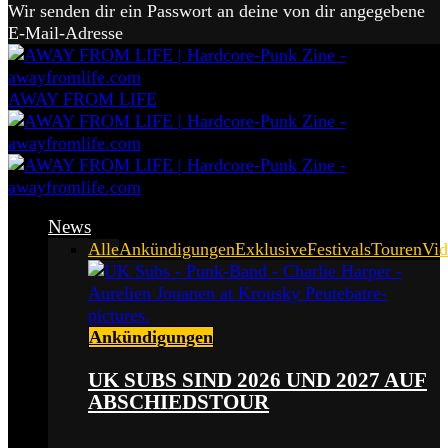
Wir senden dir ein Passwort an deine von dir angegebene
E-Mail-Adresse
AWAY FROM LIFE
News
Alle
Ankündigungen
Exklusive
Festivals
Touren
Vid
Ankündigungen
UK SUBS SIND 2026 UND 2027 AUF
ABSCHIEDSTOUR