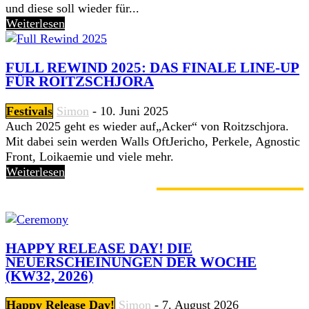
und diese soll wieder für...
Weiterlesen
FULL REWIND 2025: DAS FINALE LINE-UP
FÜR ROITZSCHJORA
Festivals
Simon
-
10. Juni 2025
Auch 2025 geht es wieder auf„Acker“ von Roitzschjora.
Mit dabei sein werden Walls OftJericho, Perkele, Agnostic
Front, Loikaemie und viele mehr.
Weiterlesen
GERADE ANGESAGT
HAPPY RELEASE DAY! DIE
NEUERSCHEINUNGEN DER WOCHE
(KW32, 2026)
Happy Release Day!
Simon
-
7. August 2026