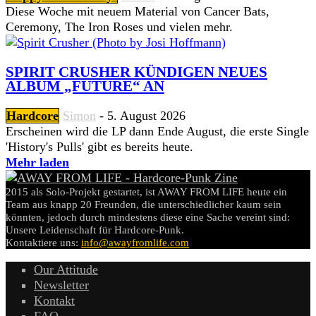
Diese Woche mit neuem Material von Cancer Bats,
Ceremony, The Iron Roses und vielen mehr.
SPIRIT CRUSHER KÜNDIGEN NEUES
ALBUM „FUTURE“ AN
Hardcore
Simon
-
5. August 2026
Erscheinen wird die LP dann Ende August, die erste Single
'History's Pulls' gibt es bereits heute.
Mehr laden
2015 als Solo-Projekt gestartet, ist AWAY FROM LIFE heute ein
Team aus knapp 20 Freunden, die unterschiedlicher kaum sein
könnten, jedoch durch mindestens diese eine Sache vereint sind:
Unsere Leidenschaft für Hardcore-Punk.
Kontaktiere uns:
info@awayfromlife.com
Our Attitude
Newsletter
Kontakt
FAQ