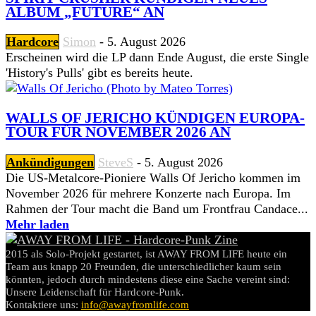
ALBUM „FUTURE“ AN
Hardcore
Simon
-
5. August 2026
Erscheinen wird die LP dann Ende August, die erste Single
'History's Pulls' gibt es bereits heute.
WALLS OF JERICHO KÜNDIGEN EUROPA-
TOUR FÜR NOVEMBER 2026 AN
Ankündigungen
SteveS
-
5. August 2026
Die US-Metalcore-Pioniere Walls Of Jericho kommen im
November 2026 für mehrere Konzerte nach Europa. Im
Rahmen der Tour macht die Band um Frontfrau Candace...
Mehr laden
2015 als Solo-Projekt gestartet, ist AWAY FROM LIFE heute ein
Team aus knapp 20 Freunden, die unterschiedlicher kaum sein
könnten, jedoch durch mindestens diese eine Sache vereint sind:
Unsere Leidenschaft für Hardcore-Punk.
Kontaktiere uns:
info@awayfromlife.com