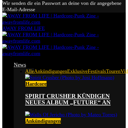
Wir senden dir ein Passwort an deine von dir angegebene
E-Mail-Adresse
AWAY FROM LIFE
News
Alle
Ankündigungen
Exklusive
Festivals
Touren
Vid
Hardcore
SPIRIT CRUSHER KÜNDIGEN
NEUES ALBUM „FUTURE“ AN
Ankündigungen