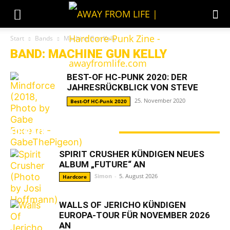
Start
Bands
Machine Gun Kelly
BAND: MACHINE GUN KELLY
BEST-OF HC-PUNK 2020: DER
JAHRESRÜCKBLICK VON STEVE
25. November 2020
Best-Of HC-Punk 2020
GERADE ANGESAGT
SPIRIT CRUSHER KÜNDIGEN NEUES
ALBUM „FUTURE“ AN
Simon
-
5. August 2026
Hardcore
WALLS OF JERICHO KÜNDIGEN
EUROPA-TOUR FÜR NOVEMBER 2026
AN