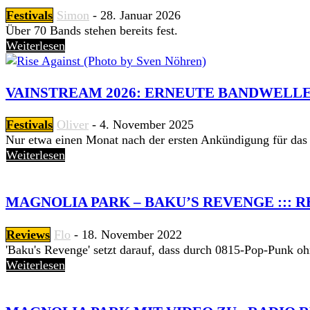
Festivals
Simon
-
28. Januar 2026
Über 70 Bands stehen bereits fest.
Weiterlesen
VAINSTREAM 2026: ERNEUTE BANDWELLE
Festivals
Oliver
-
4. November 2025
Nur etwa einen Monat nach der ersten Ankündigung für das Va
Weiterlesen
MAGNOLIA PARK – BAKU’S REVENGE ::: RE
Reviews
Flo
-
18. November 2022
'Baku's Revenge' setzt darauf, dass durch 0815-Pop-Punk ohn
Weiterlesen