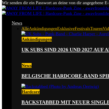
Wir senden dir ein Passwort an deine von dir angegebene E
News
Alle
Ankündigungen
Exklusive
Festivals
Touren
Vid
Ankündigungen
UK SUBS SIND 2026 UND 2027 AUF
News
BELGISCHE HARDCORE-BAND SPI
Hardcore
BACKSTABBED MIT NEUER SINGLE