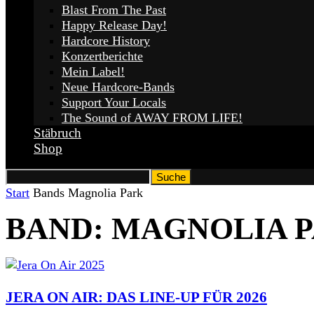
Blast From The Past
Happy Release Day!
Hardcore History
Konzertberichte
Mein Label!
Neue Hardcore-Bands
Support Your Locals
The Sound of AWAY FROM LIFE!
Stäbruch
Shop
Start
Bands
Magnolia Park
BAND: MAGNOLIA 
JERA ON AIR: DAS LINE-UP FÜR 2026