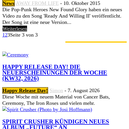
News
AWAY FROM LIFE
-
10. Oktober 2015
Die Pop-Punk Heroes New Found Glory haben ein neues
Video zu den Song 'Ready And Willing II' veröffentlicht.
Der Song ist eine neue Version...
Weiterlesen
1
2
3
Seite 3 von 3
GERADE ANGESAGT
HAPPY RELEASE DAY! DIE
NEUERSCHEINUNGEN DER WOCHE
(KW32, 2026)
Happy Release Day!
Simon
-
7. August 2026
Diese Woche mit neuem Material von Cancer Bats,
Ceremony, The Iron Roses und vielen mehr.
SPIRIT CRUSHER KÜNDIGEN NEUES
ALBUM „FUTURE“ AN