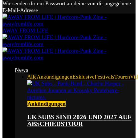
Wir senden dir ein Passwort an deine von dir angegebene
E-Mail-Adresse
AWAY FROM LIFE
News
Alle
Ankündigungen
Exklusive
Festivals
Touren
Vid
Ankündigungen
UK SUBS SIND 2026 UND 2027 AUF
ABSCHIEDSTOUR