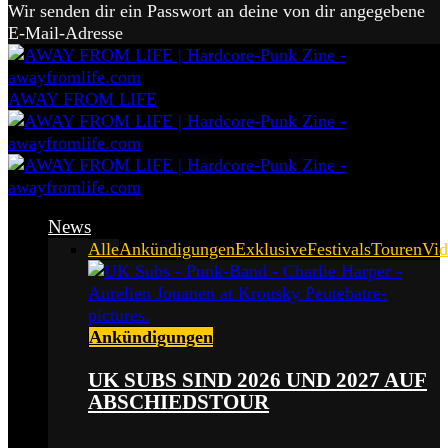
Wir senden dir ein Passwort an deine von dir angegebene
E-Mail-Adresse
AWAY FROM LIFE
News
Alle
Ankündigungen
Exklusive
Festivals
Touren
Vid
Ankündigungen
UK SUBS SIND 2026 UND 2027 AUF
ABSCHIEDSTOUR