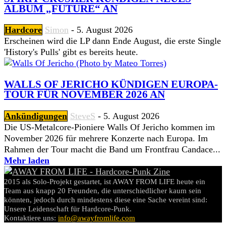
ALBUM „FUTURE“ AN
Hardcore
Simon
-
5. August 2026
Erscheinen wird die LP dann Ende August, die erste Single
'History's Pulls' gibt es bereits heute.
WALLS OF JERICHO KÜNDIGEN EUROPA-
TOUR FÜR NOVEMBER 2026 AN
Ankündigungen
SteveS
-
5. August 2026
Die US-Metalcore-Pioniere Walls Of Jericho kommen im
November 2026 für mehrere Konzerte nach Europa. Im
Rahmen der Tour macht die Band um Frontfrau Candace...
Mehr laden
2015 als Solo-Projekt gestartet, ist AWAY FROM LIFE heute ein
Team aus knapp 20 Freunden, die unterschiedlicher kaum sein
könnten, jedoch durch mindestens diese eine Sache vereint sind:
Unsere Leidenschaft für Hardcore-Punk.
Kontaktiere uns:
info@awayfromlife.com