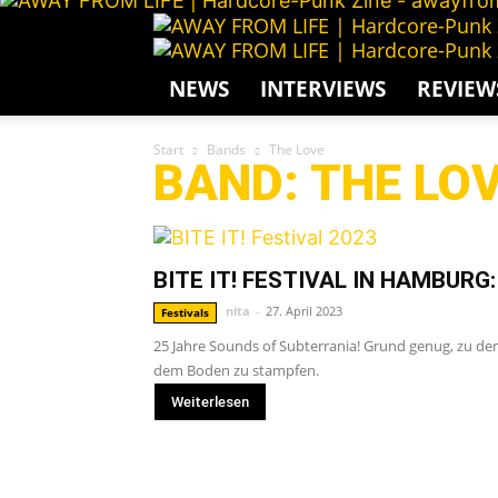
NEWS
INTERVIEWS
REVIEW
Start
Bands
The Love
BAND: THE LO
BITE IT! FESTIVAL IN HAMBURG:
nita
-
27. April 2023
Festivals
25 Jahre Sounds of Subterrania! Grund genug, zu den
dem Boden zu stampfen.
Weiterlesen