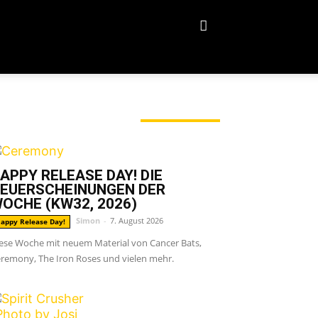
ERADE ANGESAGT
APPY RELEASE DAY! DIE
EUERSCHEINUNGEN DER
OCHE (KW32, 2026)
Simon
-
7. August 2026
appy Release Day!
ese Woche mit neuem Material von Cancer Bats,
remony, The Iron Roses und vielen mehr.