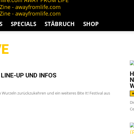
AWAY FROM LIFE
S
SPECIALS
STÄBRUCH
SHOP
VE
G
H
 LINE-UP UND INFOS
N
W
 Wurzeln zurückzukehren und ein weiteres Bite It! Festival aus
H
Di
Ce