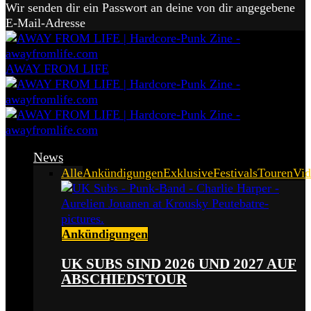
Wir senden dir ein Passwort an deine von dir angegebene
E-Mail-Adresse
AWAY FROM LIFE
News
Alle
Ankündigungen
Exklusive
Festivals
Touren
Vid
Ankündigungen
UK SUBS SIND 2026 UND 2027 AUF
ABSCHIEDSTOUR