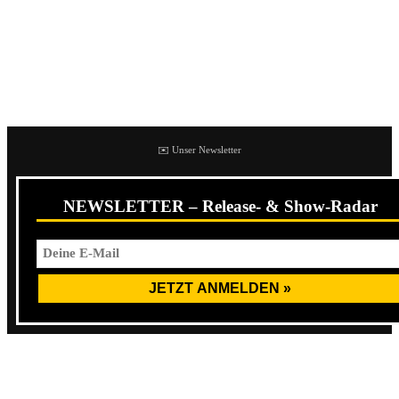
blutverschmierte Hand, durch die ein Messer
sticht. Treffender hätten Counterparts dieses Album nicht
bebildern können. Denn was uns im Inneren erwartet, ist
messerscharf, schmerzvoll und geht durch Mark und Bein.
✉️ Unser Newsletter
NEWSLETTER – Release- & Show-Radar
Nicht nur die Lyrics von Sänger
Brendan Murphy
sind –
wie schon erwartet – wieder einmal von Verzweiflung