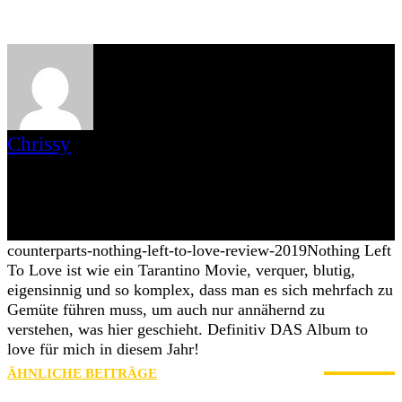
Chrissy
Seit mehr als 20 Jahren gehören Punk und Hardcore zu ihrem Leben
und sind ihr täglicher Soundtrack. Ihre beiden Kinder genießen
dadurch beste musikalische Erziehung, denn von Punk und
Oldschool HC bis hin Post-Hardcore ist alles erlaubt, was Kopf und
Körper bewegt. Was zählt, ist vor allem die Attitüde. Stay true!
counterparts-nothing-left-to-love-review-2019
Nothing Left
To Love ist wie ein Tarantino Movie, verquer, blutig,
eigensinnig und so komplex, dass man es sich mehrfach zu
Gemüte führen muss, um auch nur annähernd zu
verstehen, was hier geschieht. Definitiv DAS Album to
love für mich in diesem Jahr!
ÄHNLICHE BEITRÄGE
MEHR VOM AUTOR