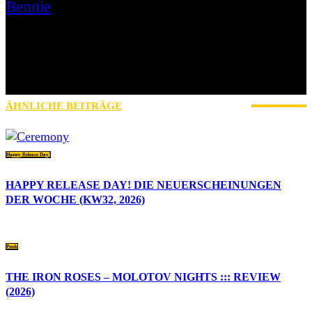
Bennie
Mein Name ist Bennie und ich bin seit über 20 Jahren im Bereich
Musikjpournalismus unterwegs. Habe schon früher bei onlinezines
wie allschools.de oder in-your-face.de geschrieben und bin auch im
Printsektor beim Ox-Fanzine als Journalist am Start. Musikalisch sehr
breit gefächert, von ANTHRAX über NASTY bis hin zu SOCIAL
DISTORTION.
ÄHNLICHE BEITRÄGE
MEHR VOM AUTOR
Happy Release Day!
HAPPY RELEASE DAY! DIE NEUERSCHEINUNGEN
DER WOCHE (KW32, 2026)
Punk
THE IRON ROSES – MOLOTOV NIGHTS ::: REVIEW
(2026)