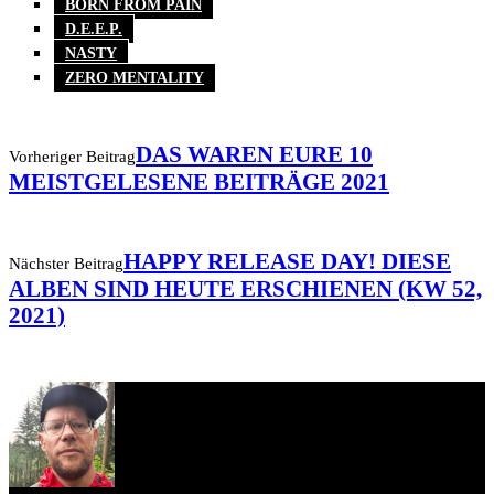
BORN FROM PAIN
D.E.E.P.
NASTY
ZERO MENTALITY
DAS WAREN EURE 10
Vorheriger Beitrag
MEISTGELESENE BEITRÄGE 2021
HAPPY RELEASE DAY! DIESE
Nächster Beitrag
ALBEN SIND HEUTE ERSCHIENEN (KW 52,
2021)