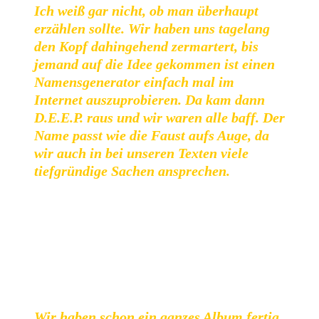
Ich weiß gar nicht, ob man überhaupt
erzählen sollte. Wir haben uns tagelang
den Kopf dahingehend zermartert, bis
jemand auf die Idee gekommen ist einen
Namensgenerator einfach mal im
Internet auszuprobieren. Da kam dann
D.E.E.P. raus und wir waren alle baff. Der
Name passt wie die Faust aufs Auge, da
wir auch in bei unseren Texten viele
tiefgründige Sachen ansprechen.
Die Corona-Pandemie traf die Band aus dem Ruhrpott
natürlich hart, da man
Vita
so gut wie gar nicht live spielen
bzw. vorstellen konnte. Die Musiker machten aus dieser
Not eine Tugend und schrieben direkt wieder neue Stücke,
auf die man gespannt sein kann.
Wir haben schon ein ganzes Album fertig