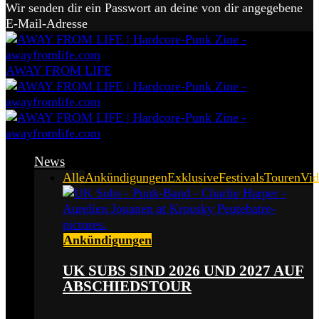
Wir senden dir ein Passwort an deine von dir angegebene
E-Mail-Adresse
AWAY FROM LIFE
News
Alle
Ankündigungen
Exklusive
Festivals
Touren
Vid
Ankündigungen
UK SUBS SIND 2026 UND 2027 AUF
ABSCHIEDSTOUR