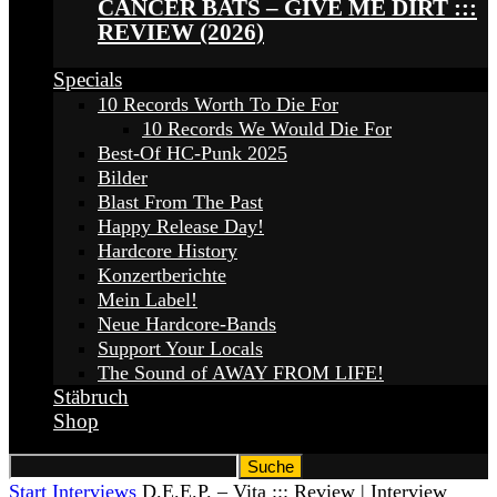
CANCER BATS – GIVE ME DIRT :::
REVIEW (2026)
Specials
10 Records Worth To Die For
10 Records We Would Die For
Best-Of HC-Punk 2025
Bilder
Blast From The Past
Happy Release Day!
Hardcore History
Konzertberichte
Mein Label!
Neue Hardcore-Bands
Support Your Locals
The Sound of AWAY FROM LIFE!
Stäbruch
Shop
Start
Interviews
D.E.E.P. – Vita ::: Review | Interview