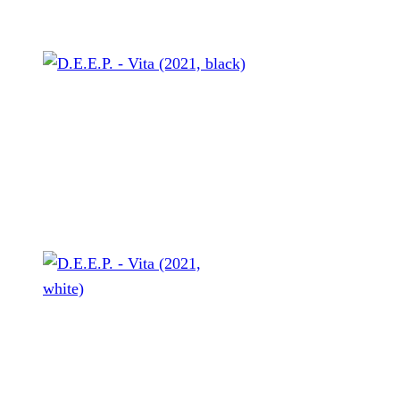
D.E.E.P. - Vita (2021, black)
Um mal sofort mit der Tür ins Haus zu fallen: Mit
D.E.E.P.
kommt ein richtiger Kracher. Aus dem
Ruhrgebiet fliegt eine rockige Autofahrhardcoreplatte
namens
Vita
heran, die es wirklich in sich hat.
D.E.E.P. – Vita (2021, white)
Grund genug, Frontmann
Ben Fink
eigne Statements zum
neuen Output zu entlocken. Ein wenig erinnert die Platte