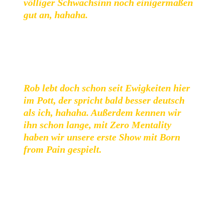
völliger Schwachsinn noch einigermaßen
gut an, hahaha.
Ein perfektes Beispiel für diese Mixtur stellt
Born Free,
Live Free, Die Free
dar, bei dem Gastsänger
Rob Franssen
sowohl englisch als auch auf deutsch singt.
Rob lebt doch schon seit Ewigkeiten hier
im Pott, der spricht bald besser deutsch
als ich, hahaha. Außerdem kennen wir
ihn schon lange, mit Zero Mentality
haben wir unsere erste Show mit
Born
from Pain
gespielt.
Ein weiterer Gast,
Matthi
von
Nasty
, gibt seine
facettenreichte Stimme beim Schlusstrack
Deep
hinzu,
meinem persönlichen Albumhighlight. Dieser über fünf
Minuten lange Song kredenzt abwechslungsreich eine