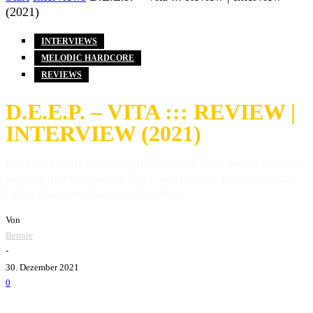
(2021)
INTERVIEWS
MELODIC HARDCORE
REVIEWS
D.E.E.P. – VITA ::: REVIEW |
INTERVIEW (2021)
Rockige Hardcore-Platte, die richtig abgeht! Neben unserem
Review, gibt uns Sänger Ben einen tieferen Einblick in das
Debütalbum der Band aus dem Pott.
Von
Bennie
-
30. Dezember 2021
0