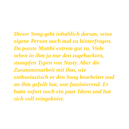
Vielzahl von Stilen: Brutale Parts wechseln sich direkt mit
melodischen Passagen ab, um wieder mit bösem
Kopfnickermosh weiterzumachen.
Dieser Song geht inhaltlich darum, seine
eigene Person auch mal zu hinterfragen.
Da passte Matthi extrem gut zu. Viele
sehen in ihm ja nur den zugehackten,
stumpfen Typen von Nasty. Aber die
Zusammenarbeit mit ihm, wie
enthusiastisch er den Song bearbeitet und
an ihm gefeilt hat, war faszinierend. Er
hatte sofort noch ein paar Ideen und hat
sich voll reingekniet.
Bleibt natürlich noch die Frage zum ungewöhnlichen
Bandnamen.