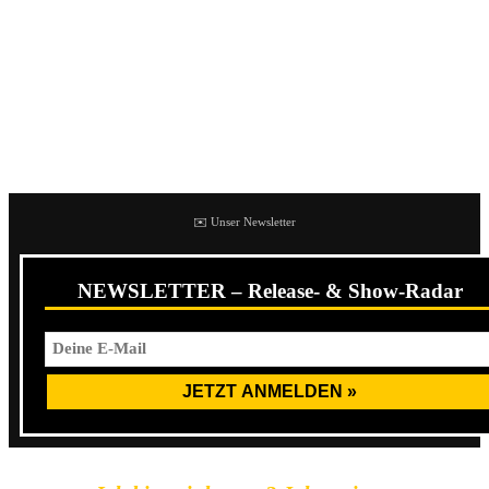
an seine frühere Band
Zero Mentality
, die mit
Black Rock
auch ein rockigeres Album gemacht haben.
Schon der Opener
This Aint The Way
besticht durch ein
Wechselspiel zwischen melodischen Passagen und
heftigem Kopfnickergroove.
✉️ Unser Newsletter
NEWSLETTER – Release- & Show-Radar