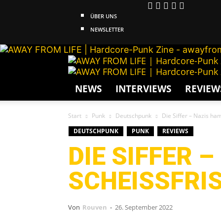
ÜBER UNS
NEWSLETTER
NEWS
INTERVIEWS
REVIEW
Start
Punk
Deutschpunk
Die Siffer – Nazis ham
DEUTSCHPUNK
PUNK
REVIEWS
DIE SIFFER –
SCHEISSFRISU
Von
Rouven
-
26. September 2022