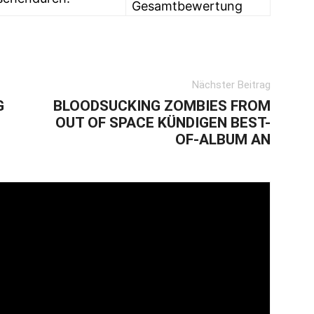
Gesamtbewertung
Nächster Beitrag
G
BLOODSUCKING ZOMBIES FROM
OUT OF SPACE KÜNDIGEN BEST-
OF-ALBUM AN
ich bin 36 Jahre alt und komme aus Bad Berleburg
. Wenn ich nicht gerade auf Konzerten unterwegs
rscheinlich auf einem Fußballplatz in der Region.
mir die Wurzeln ganz klar im Punkrock (Pennywise,
lencolin) aber auch Hardcore-Scheiben rotieren bei
 (Risk it, Champion etc.).