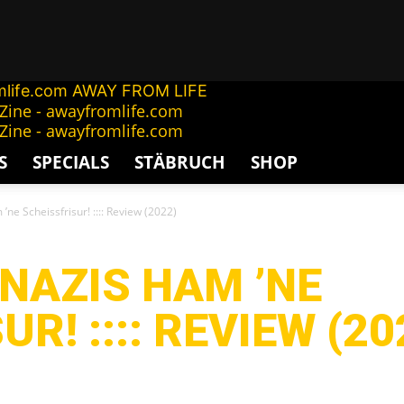
AWAY FROM LIFE
S
SPECIALS
STÄBRUCH
SHOP
 ’ne Scheissfrisur! :::: Review (2022)
 NAZIS HAM ’NE
R! :::: REVIEW (20