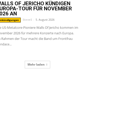
ALLS OF JERICHO KÜNDIGEN
UROPA-TOUR FÜR NOVEMBER
026 AN
SteveS
-
5. August 2026
nkündigungen
e US-Metalcore-Pioniere Walls Of Jericho kommen im
vember 2026 für mehrere Konzerte nach Europa.
 Rahmen der Tour macht die Band um Frontfrau
ndace...
Mehr laden