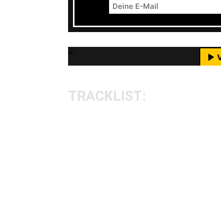
Mit dem Laden des Videos akzeptie
M
YouTube-I
TRACKLIST:
Scheissfrisur
Stullenbaat
Punkweizen
Verdächtig prächtig
Hey Baby
Born Toulouse