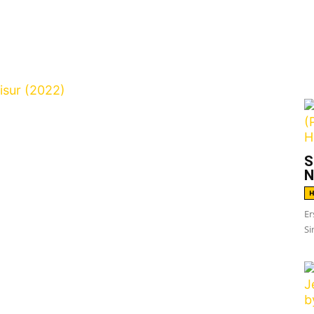
G
Bandgeschichte zurückblicken kann und dazu
S
ffentlichungen auf der Habenseite hat,
N
u haben. Oder hat halt einfach ein
H
 Das kann man zumindest vom Trio
Die Siffer
Er
Si
ham `ne Schreissfrisur!
die überarbeitete und
uauflage ihrer 2005er EP in den
 via
WIEWALDI TONTRÄGER
erscheinen wird.