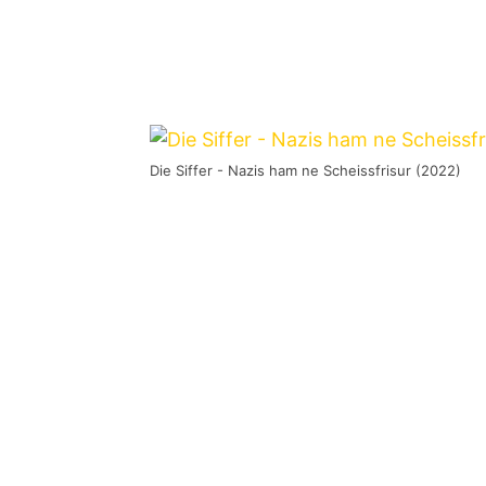
Die Siffer - Nazis ham ne Scheissfrisur (2022)
Wer auf eine knapp dreißigjährige 
auch noch mehr als ein Dutzend Verö
scheint so einiges richtig gemacht z
unglaubliches Durchhaltevermögen.
aus Marbach am Neckar sagen.
Nun steht mit dem Lonplayer
Nazis 
um einige weitere Songs ergänzte Ne
Startlöchern, die am 30. September