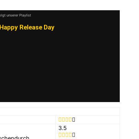
olgt unserer Playlist
Happy Release Day
3.5
schendurch.