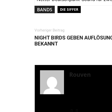
BANDS
DIE SIFFER
Vorheriger Beitrag
NIGHT BIRDS GEBEN AUFLÖSUN
BEKANNT
Rouven
Mein Name ist Rouven, 
in Nordrhein-Westfalen
bin, trifft man mich wah
Musikalisch liegen bei 
NOFX, Bad Religion, Mil
mir auf dem Plattenteller