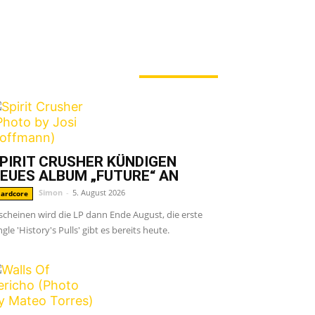
ERADE ANGESAGT
PIRIT CRUSHER KÜNDIGEN
EUES ALBUM „FUTURE“ AN
Simon
-
5. August 2026
ardcore
scheinen wird die LP dann Ende August, die erste
ngle 'History's Pulls' gibt es bereits heute.