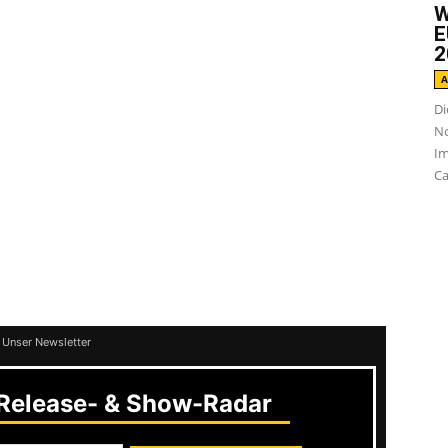
s mit einer Spielzeit von 44 Minuten. Was man
W
E
ungs seit ihrer Gründung 1994 ausmacht:
2
 und Wortwitz aber auch kritischen Tönen.
A
Di
teils in klassische Deutschpunk-Akkorde, die
No
nig daherkommen. Sie selbst bezeichnen
Im
ongs steckt aber deutlich mehr. So besticht
Ca
eizen
durch eine ordentliche Portion Ska
er Anspieltipp. Was man den Jungs aber ab
Musizieren. Und der zieht sich durch den
n mir auch einen klaren Daumen rauf!
 Unser Newsletter
elease- & Show-Radar