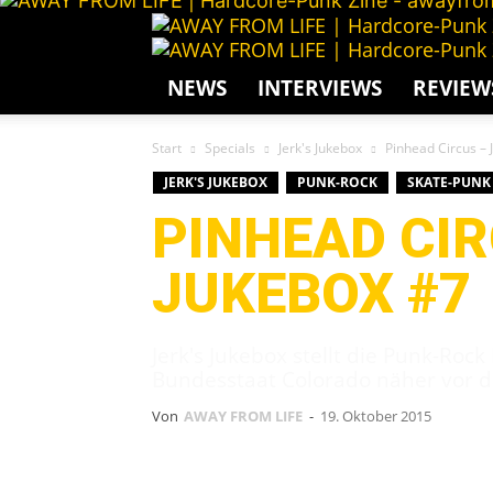
NEWS
INTERVIEWS
REVIEW
Start
Specials
Jerk's Jukebox
Pinhead Circus – 
JERK'S JUKEBOX
PUNK-ROCK
SKATE-PUNK
PINHEAD CIR
JUKEBOX #7
Jerk's Jukebox stellt die Punk-Roc
Bundesstaat Colorado näher vor di
Von
AWAY FROM LIFE
-
19. Oktober 2015