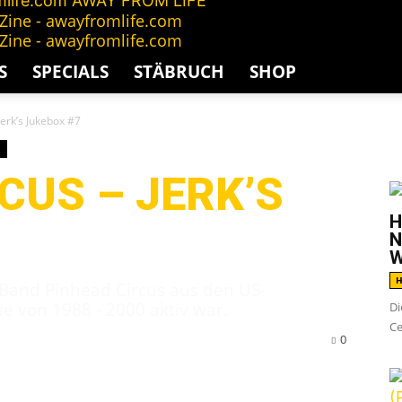
AWAY FROM LIFE
S
SPECIALS
STÄBRUCH
SHOP
Jerk’s Jukebox #7
G
CUS – JERK’S
H
N
W
H
k Band Pinhead Circus aus den US-
e von 1988 - 2000 aktiv war.
Di
Ce
0