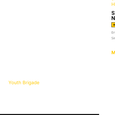
S
N
H
Er
Si
M
988 im Bundesstaat Colorado das Licht der
 bis ihre erste EP namens
Gone Again
tlichungen aber schlag auf schlag. Die
auf BYO Records, dem Label der Stern Brüder,
Band
Youth Brigade
spielten.
ise Against Drummer Brandon Barnes von
.