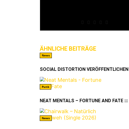
über die Jahre unser eig
mit Streets auch eine Sz
genutzt werden kann – g
ist: Hardcore-Punk!
ÄHNLICHE BEITRÄGE
MEHR VO
News
SOCIAL DISTORTION VERÖFFENTLICHEN 
Punk
NEAT MENTALS – FORTUNE AND FATE ::: 
News