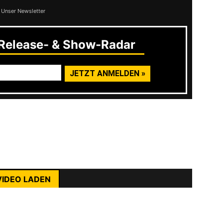
 Unser Newsletter
elease- & Show-Radar
h das Album
Everything Else Is Far Gone
 der 2000er löste sich die Band leider auf.
rst du die Datenschutzerklärung von YouTube.
ert in den USA gespielt haben.
ehr erfahren
VIDEO LADEN
nhalte immer entsperren