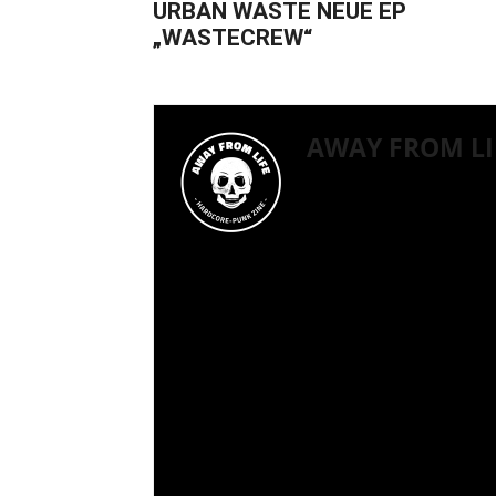
URBAN WASTE NEUE EP
„WASTECREW“
AWAY FROM LI
2015 als Solo-Projekt g
knapp 20 Freunden, die
durch mindestens diese 
Hardcore-Punk. Diese Su
tiefverwurzelte Lebense
überall begleitet. Hardc
Dabei ist D.I.Y. für uns
lernen neues dazu und e
Szene. Gerade deshalb 
dieser Subkultur zu supp
Labels oder Bands, una
Kid, Punk, Skinhead ode
Unity, die völlig zeitlo
für uns ein Instrument 
für Hardcore-Punk ausz