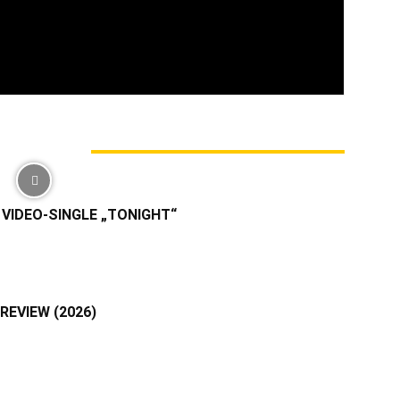
enes Festival, das Stäbruch, etabliert oder jüngst
eneplattform ins Leben gerufen, die für uns alle
enutzt für eine Sache, die uns verdammt wichtig
M AUTOR
VIDEO-SINGLE „TONIGHT“
REVIEW (2026)