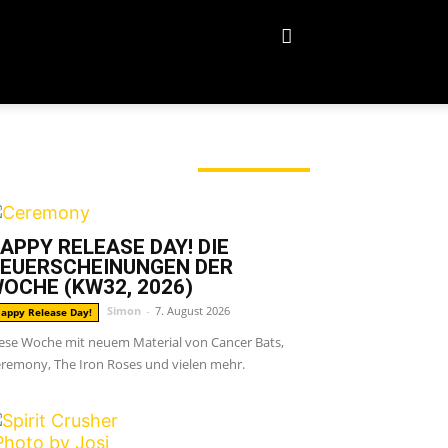
ERADE ANGESAGT
APPY RELEASE DAY! DIE
EUERSCHEINUNGEN DER
OCHE (KW32, 2026)
Simon
-
7. August 2026
appy Release Day!
ese Woche mit neuem Material von Cancer Bats,
remony, The Iron Roses und vielen mehr.