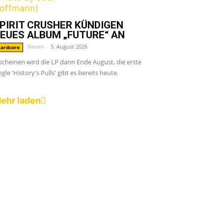
PIRIT CRUSHER KÜNDIGEN
EUES ALBUM „FUTURE“ AN
Simon
-
5. August 2026
ardcore
scheinen wird die LP dann Ende August, die erste
ngle 'History's Pulls' gibt es bereits heute.
ehr laden