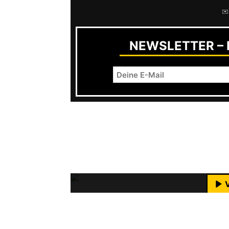
✉️
NEWSLETTER – R
Besonders empfehlen kann ich euc
Conclusion
aus dem Jahr 1999. Anfang
Mit dem Laden des Videos akzeptie
Wobei sie immer mal wieder ein Konz
M
YouTube-I