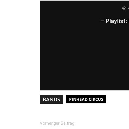
🎧 F
– Playlist:
BANDS
PINHEAD CIRCUS
Vorheriger Beitrag