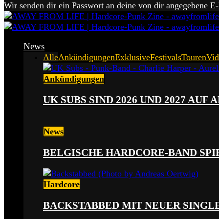
Wir senden dir ein Passwort an deine von dir angegebene E
News
Alle
Ankündigungen
Exklusive
Festivals
Touren
Vid
Ankündigungen
UK SUBS SIND 2026 UND 2027 AUF
News
BELGISCHE HARDCORE-BAND SPI
Hardcore
BACKSTABBED MIT NEUER SINGLE