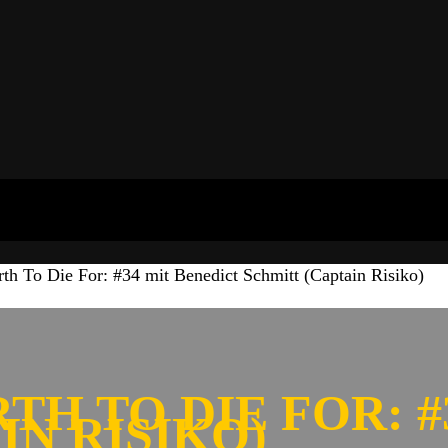
th To Die For: #34 mit Benedict Schmitt (Captain Risiko)
TH TO DIE FOR: #
IN RISIKO)