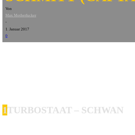
Von
Max Motherfucker
-
1. Januar 2017
0
Zu den unterschätztesten Bands des Saarlandes gehören sic
entfernt der Heimat gespielt. Nun stehen für die Zukunft ei
einzige Konstante der Band, stellt uns seine 10 Lieblingsalb
1
TURBOSTAAT – SCHWAN
Mit Sicherheit eines der prägendsten Alben für mich. Deut
gesetzten Einspieler der österreichischen Videokünstlerin P