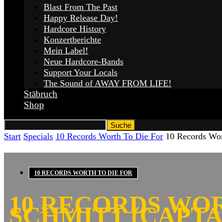
Blast From The Past
Happy Release Day!
Hardcore History
Konzertberichte
Mein Label!
Neue Hardcore-Bands
Support Your Locals
The Sound of AWAY FROM LIFE!
Stäbruch
Shop
Start
Specials
10 Records Worth To Die For
10 Records Wor
10 RECORDS WORTH TO DIE FOR
10 RECORDS WOR
SCHMITT (CAPTA