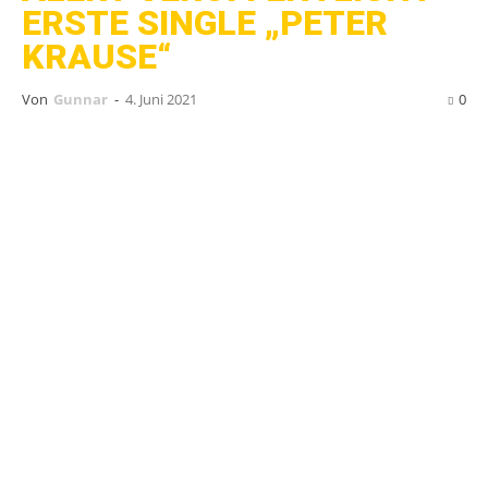
ERSTE SINGLE „PETER
KRAUSE“
Von
Gunnar
-
4. Juni 2021
0
Nun ist es soweit,
Archi „MC Motherfucker“
Alert
(Ex-Inferno, Terrorgruppe) wird alt. Denn
auch er hat sich nun zu einem Singer &
Songwriter-Projekt namens
Alert
hinreißen
lassen.
Seit geraumer Zeit kursieren im Internet Videos,
wie Herr Alert an seinem Instrument rumzupft,
Mit dem Laden des Videos akzeptierst du die
was zumindest ich anfangs als Corona-