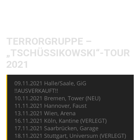
Ihr letztes Album
Jenseits von Gut und Böse
erschien am 26. Juni 2020 und setzte einen
passenden Schlusspunkt.
TERRORGRUPPE –
„TSCHÜSSIKOWSKI“-TOUR
2021
09.11.2021 Halle/Saale, GiG
!!AUSVERKAUFT!!
10.11.2021 Bremen, Tower (NEU)
11.11.2021 Hannover, Faust
13.11.2021 Wien, Arena
16.11.2021 Köln, Kantine (VERLEGT)
17.11.2021 Saarbrücken, Garage
18.11.2021 Stuttgart, Universum (VERLEGT)