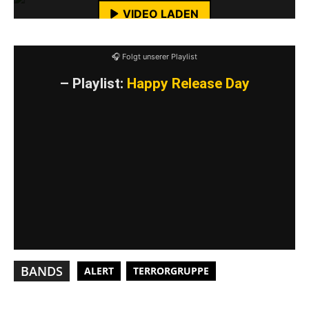
YouTube-Inhalte immer entsperren
VIDEO LADEN
YouTube-Inhalte immer entsperren
🎧 Folgt unserer Playlist
– Playlist:
Happy Release Day
BANDS
ALERT
TERRORGRUPPE