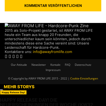
2015 als Solo-Projekt gestartet, ist AWAY FROM LIFE
heute ein Team aus knapp 20 Freunden, die
unterschiedlicher kaum sein könnten, jedoch durch
mindestens diese eine Sache vereint sind: Unsere
Leidenschaft für Hardcore-Punk.
Kontaktiere uns:
info@awayfromlife.com
Our Attitude
Newsletter
Kontakt
FAQ
Datenschutz
Impressum
© Copyright by AWAY FROM LIFE 2015 - 2022 |
Cookie-Einstellungen
MEHR STORYS
Happy Release Day!
HAPPY RELEASE DAY! DIE
NEUERSCHEINUNGEN DER WOCHE (KW32,