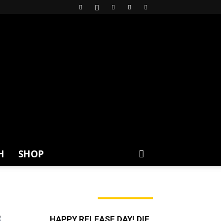
H
SHOP
ERADE ANGESAGT
HAPPY RELEASE DAY! DIE