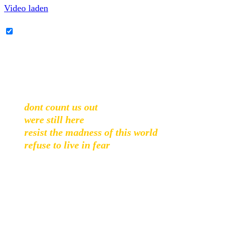
Video laden
YouTube-Inhalte immer entsperren
Inhaltlich geht es um Freundschaft, Durchhalte-Parolen
und die Liebe zum Hardcore & DIY. Folgende Zeilen
taugen als Referenz sehr gut:
dont count us out
were still here
resist the madness of this world
refuse to live in fear
Was gibt es noch zu sagen? Passion Means Struggle
machen mal wieder alles richtig und so reiht sich Alive
Inside ein, in eine Reihe toller Veröffentlichungen. Wer auf
Youth Crew / schnellen Hardcore-Punk steht sollte nicht
lange zögern!