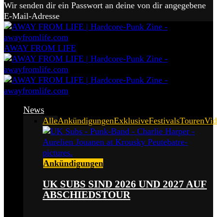
Wir senden dir ein Passwort an deine von dir angegebene
E-Mail-Adresse
AWAY FROM LIFE
News
Alle
Ankündigungen
Exklusive
Festivals
Touren
Vid
Ankündigungen
UK SUBS SIND 2026 UND 2027 AUF
ABSCHIEDSTOUR