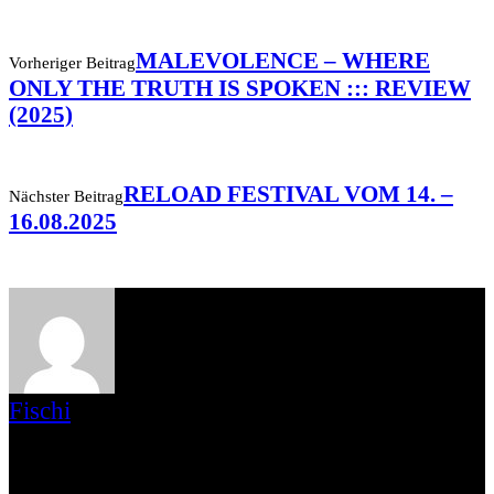
MALEVOLENCE – WHERE
Vorheriger Beitrag
ONLY THE TRUTH IS SPOKEN ::: REVIEW
(2025)
RELOAD FESTIVAL VOM 14. –
Nächster Beitrag
16.08.2025
Fischi
Hi! Man nennt mich Fischi und ich bin seit 2017 bei AWAY FROM
LIFE dabei. Neben dem Besuchen von Hardcore und Punk Shows
spiele ich selber in zwei Bands und organisiere Konzerte in Ulm.