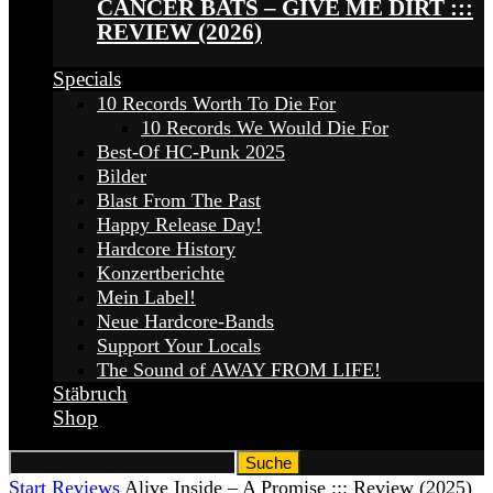
CANCER BATS – GIVE ME DIRT :::
REVIEW (2026)
Specials
10 Records Worth To Die For
10 Records We Would Die For
Best-Of HC-Punk 2025
Bilder
Blast From The Past
Happy Release Day!
Hardcore History
Konzertberichte
Mein Label!
Neue Hardcore-Bands
Support Your Locals
The Sound of AWAY FROM LIFE!
Stäbruch
Shop
Start
Reviews
Alive Inside – A Promise ::: Review (2025)