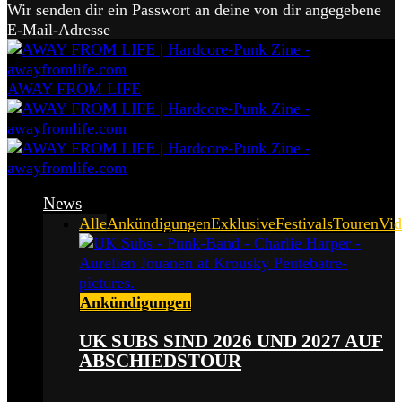
Wir senden dir ein Passwort an deine von dir angegebene
E-Mail-Adresse
AWAY FROM LIFE
News
Alle
Ankündigungen
Exklusive
Festivals
Touren
Vid
Ankündigungen
UK SUBS SIND 2026 UND 2027 AUF
ABSCHIEDSTOUR