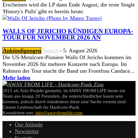
Erscheinen wird die LP dann Ende August, die erste Single
'History's Pulls' gibt es bereits heute.
WALLS OF JERICHO KÜNDIGEN EUROPA-
TOUR FÜR NOVEMBER 2026 AN
Ankündigungen
SteveS
-
5. August 2026
Die US-Metalcore-Pioniere Walls Of Jericho kommen im
November 2026 für mehrere Konzerte nach Europa. Im
Rahmen der Tour macht die Band um Frontfrau Candace...
Mehr laden
2015 als Solo-Projekt gestartet, ist AWAY FROM LIFE heute ein
Team aus knapp 20 Freunden, die unterschiedlicher kaum sein
könnten, jedoch durch mindestens diese eine Sache vereint sind:
Unsere Leidenschaft für Hardcore-Punk.
Kontaktiere uns:
info@awayfromlife.com
Our Attitude
Newsletter
Kontakt