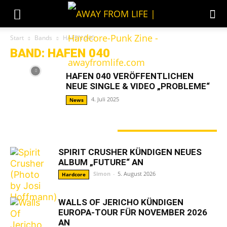
Start
Bands
HAFEN 040
BAND: HAFEN 040
HAFEN 040 VERÖFFENTLICHEN
NEUE SINGLE & VIDEO „PROBLEME“
4. Juli 2025
News
GERADE ANGESAGT
SPIRIT CRUSHER KÜNDIGEN NEUES
ALBUM „FUTURE“ AN
Simon
-
5. August 2026
Hardcore
WALLS OF JERICHO KÜNDIGEN
EUROPA-TOUR FÜR NOVEMBER 2026
AN