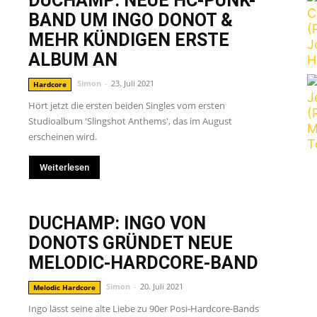
DUCHAMP: NEUE HC-PUNK-
BAND UM INGO DONOT &
FROM
MEHR KÜNDIGEN ERSTE
ALBUM AN
Simon
-
23. Juli 2021
Hardcore
Hört jetzt die ersten beiden Singles vom ersten
LIFE
Studioalbum 'Slingshot Anthems', das im August
erscheinen wird.
Weiterlesen
DUCHAMP: INGO VON
DONOTS GRÜNDET NEUE
MELODIC-HARDCORE-BAND
Simon
-
20. Juli 2021
Melodic Hardcore
Ingo lässt seine alte Liebe zu 90er Posi-Hardcore-Bands