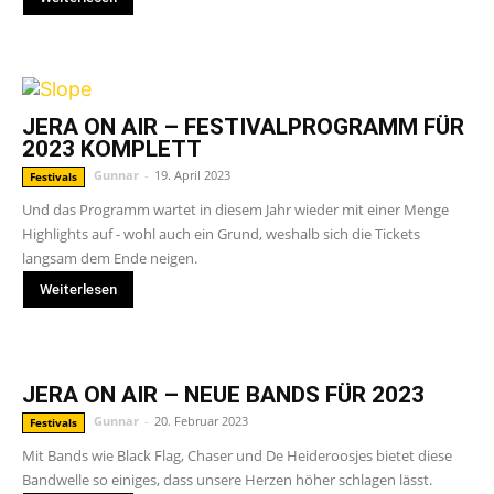
JERA ON AIR – FESTIVALPROGRAMM FÜR
2023 KOMPLETT
Gunnar
-
19. April 2023
Festivals
Und das Programm wartet in diesem Jahr wieder mit einer Menge
Highlights auf - wohl auch ein Grund, weshalb sich die Tickets
langsam dem Ende neigen.
Weiterlesen
JERA ON AIR – NEUE BANDS FÜR 2023
Gunnar
-
20. Februar 2023
Festivals
Mit Bands wie Black Flag, Chaser und De Heideroosjes bietet diese
Bandwelle so einiges, dass unsere Herzen höher schlagen lässt.