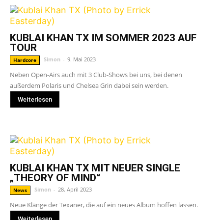
KUBLAI KHAN TX IM SOMMER 2023 AUF
TOUR
Simon
-
9. Mai 2023
Hardcore
Neben Open-Airs auch mit 3 Club-Shows bei uns, bei denen
außerdem Polaris und Chelsea Grin dabei sein werden.
Weiterlesen
KUBLAI KHAN TX MIT NEUER SINGLE
„THEORY OF MIND“
Simon
-
28. April 2023
News
Neue Klänge der Texaner, die auf ein neues Album hoffen lassen.
Weiterlesen