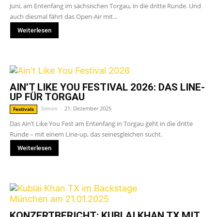
Juni, am Entenfang im sächsischen Torgau, in die dritte Runde. Und
auch diesmal fährt das Open-Air mit...
Weiterlesen
AIN’T LIKE YOU FESTIVAL 2026: DAS LINE-
UP FÜR TORGAU
Simon
-
21. Dezember 2025
Festivals
Das Ain’t Like You Fest am Entenfang in Torgau geht in die dritte
Runde – mit einem Line-up, das seinesgleichen sucht.
Weiterlesen
KONZERTBERICHT: KUBLAI KHAN TX MIT