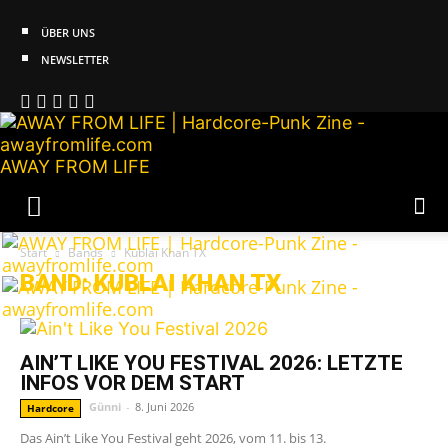
ÜBER UNS
NEWSLETTER
AWAY FROM LIFE
Start
Bands
Kublai Khan TX
BAND: KUBLAI KHAN TX
AIN’T LIKE YOU FESTIVAL 2026: LETZTE
INFOS VOR DEM START
Günni
-
8. Juni 2026
Hardcore
Das Ain’t Like You Festival geht 2026, vom 11. bis 13.