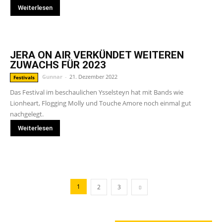
Weiterlesen
JERA ON AIR VERKÜNDET WEITEREN
ZUWACHS FÜR 2023
Gunnar
-
21. Dezember 2022
Festivals
Das Festival im beschaulichen Ysselsteyn hat mit Bands wie
Lionheart, Flogging Molly und Touche Amore noch einmal gut
nachgelegt.
Weiterlesen
1
2
3
GERADE ANGESAGT