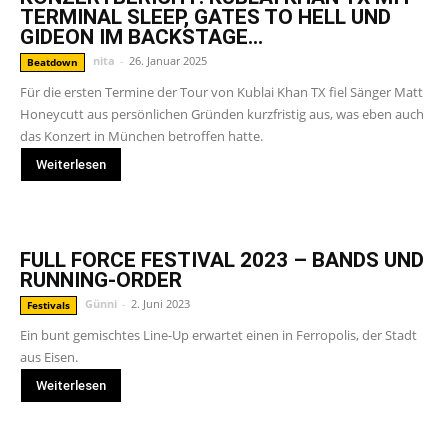
TERMINAL SLEEP, GATES TO HELL UND
GIDEON IM BACKSTAGE...
nita
-
26. Januar 2025
Beatdown
Für die ersten Termine der Tour von Kublai Khan TX fiel Sänger Matt
Honeycutt aus persönlichen Gründen kurzfristig aus, was eben auch
das Konzert in München betroffen hatte.
Weiterlesen
FULL FORCE FESTIVAL 2023 – BANDS UND
RUNNING-ORDER
Günni
-
2. Juni 2023
Festivals
Ein bunt gemischtes Line-Up erwartet einen in Ferropolis, der Stadt
aus Eisen.
Weiterlesen