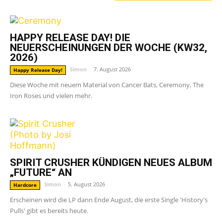
HAPPY RELEASE DAY! DIE
NEUERSCHEINUNGEN DER WOCHE (KW32,
2026)
Simon
-
7. August 2026
Happy Release Day!
Diese Woche mit neuem Material von Cancer Bats, Ceremony, The
Iron Roses und vielen mehr.
SPIRIT CRUSHER KÜNDIGEN NEUES ALBUM
„FUTURE“ AN
Simon
-
5. August 2026
Hardcore
Erscheinen wird die LP dann Ende August, die erste Single 'History's
Pulls' gibt es bereits heute.