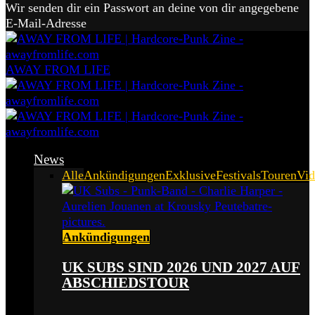
Wir senden dir ein Passwort an deine von dir angegebene
E-Mail-Adresse
AWAY FROM LIFE
News
Alle
Ankündigungen
Exklusive
Festivals
Touren
Vid
Ankündigungen
UK SUBS SIND 2026 UND 2027 AUF
ABSCHIEDSTOUR