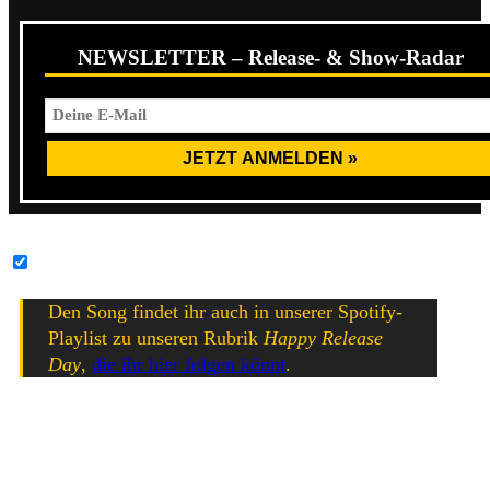
NEWSLETTER – Release- & Show-Radar
YouTube-Inhalte immer entsperren
Den Song findet ihr auch in unserer Spotify-
Playlist zu unseren Rubrik
Happy Release
Day
,
die ihr hier folgen könnt
.
Ob die Single ein erster Vorbote von einem möglichen
neuem Album ist, ist bislang nicht bekannt. Das bislang
letzte,
Absolute
, ist vor mittlerweile vier Jahren erschienen.