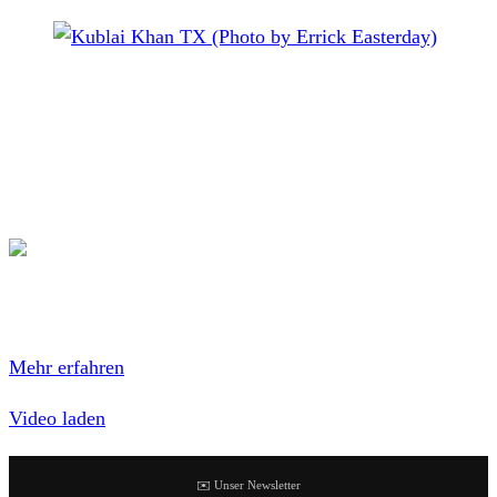
Kublai Khan TX (Photo by Errick Easterday)
Kublai Khan TX
haben einen Song namens
Theory Of
Mind
veröffentlicht, zu dem die Band auch ein Musikvideo
vorgelegt hat, das ihr euch hier ansehen könnt:
Mit dem Laden des Videos akzeptierst du die
Datenschutzerklärung von YouTube.
Mehr erfahren
Video laden
✉️ Unser Newsletter