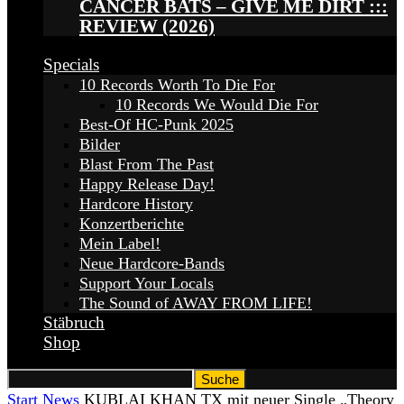
CANCER BATS – GIVE ME DIRT :::
REVIEW (2026)
Specials
10 Records Worth To Die For
10 Records We Would Die For
Best-Of HC-Punk 2025
Bilder
Blast From The Past
Happy Release Day!
Hardcore History
Konzertberichte
Mein Label!
Neue Hardcore-Bands
Support Your Locals
The Sound of AWAY FROM LIFE!
Stäbruch
Shop
Start
News
KUBLAI KHAN TX mit neuer Single „Theory