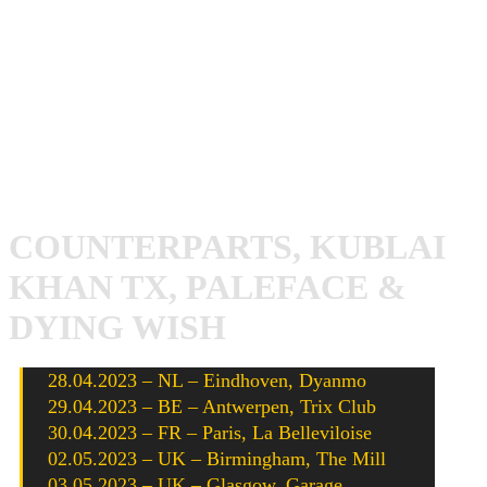
Im vergangenen Jahr überbrückte die Band die Wartezeit
auf einen neuen Longplayer mit der EP
Lowest Form Of
Animal
.
Kublai Khan TX befinden sich gerade noch Mitten auf
ihrer gemeinsamen Euro-Tour mit Counterparts. Hier die
letzten Tour-Termine:
COUNTERPARTS, KUBLAI
KHAN TX, PALEFACE &
DYING WISH
28.04.2023 – NL – Eindhoven, Dyanmo
29.04.2023 – BE – Antwerpen, Trix Club
30.04.2023 – FR – Paris, La Belleviloise
02.05.2023 – UK – Birmingham, The Mill
03.05.2023 – UK – Glasgow, Garage