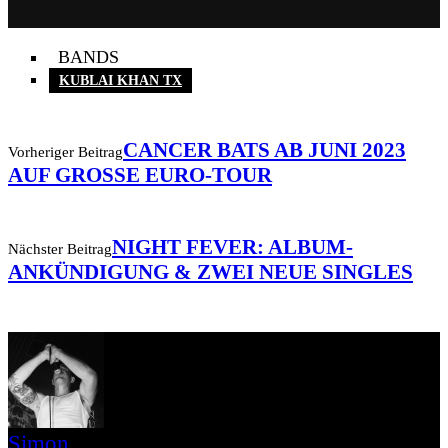
BANDS
KUBLAI KHAN TX
CANCER BATS AB JUNI 2023
Vorheriger Beitrag
AUF GROSSE EURO-TOUR
NIGHT FEVER: ALBUM-
Nächster Beitrag
ANKÜNDIGUNG & ZWEI NEUE SINGLES
Simon