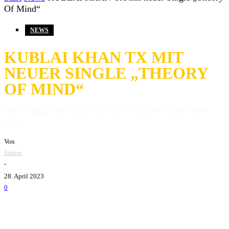
Of Mind“
NEWS
KUBLAI KHAN TX MIT
NEUER SINGLE „THEORY
OF MIND“
Neue Klänge der Texaner, die auf ein neues Album hoffen
lassen.
Von
Simon
-
28. April 2023
0