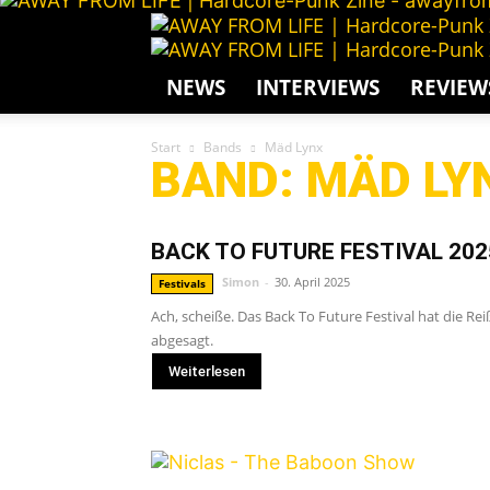
NEWS
INTERVIEWS
REVIEW
Start
Bands
Mäd Lynx
BAND: MÄD LY
BACK TO FUTURE FESTIVAL 20
Simon
-
30. April 2025
Festivals
Ach, scheiße. Das Back To Future Festival hat die Rei
abgesagt.
Weiterlesen