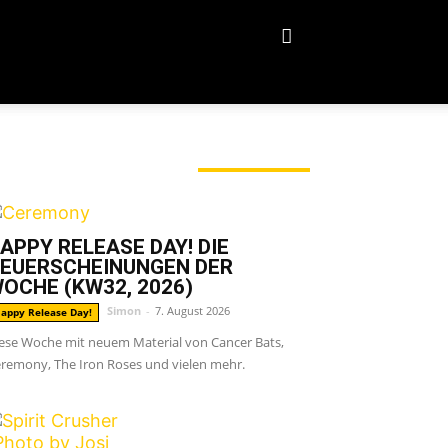
ERADE ANGESAGT
APPY RELEASE DAY! DIE
EUERSCHEINUNGEN DER
OCHE (KW32, 2026)
Simon
-
7. August 2026
appy Release Day!
ese Woche mit neuem Material von Cancer Bats,
remony, The Iron Roses und vielen mehr.