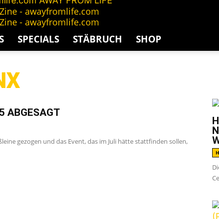
AWAY FROM LIFE
S
SPECIALS
STÄBRUCH
SHOP
NX
G
25 ABGESAGT
H
N
W
ßleine gezogen und das Event, das im Juli hätte stattfinden sollen,
H
Di
Ce