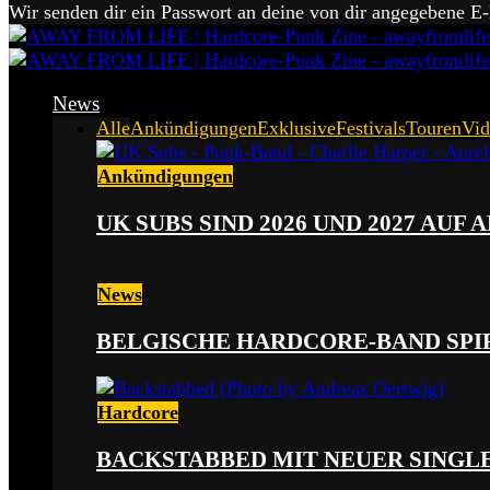
Wir senden dir ein Passwort an deine von dir angegebene E
News
Alle
Ankündigungen
Exklusive
Festivals
Touren
Vid
Ankündigungen
UK SUBS SIND 2026 UND 2027 AUF
News
BELGISCHE HARDCORE-BAND SPI
Hardcore
BACKSTABBED MIT NEUER SINGLE