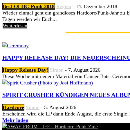
Best-Of HC-Punk 2018
Regina
-
14. Dezember 2018
Wieder einmal geht ein grandioses Hardcore/Punk-Jahr zu E
Tagen werden wir Euch...
Weiterlesen
GERADE ANGESAGT
HAPPY RELEASE DAY! DIE NEUERSCHEINU
Happy Release Day!
Simon
-
7. August 2026
Diese Woche mit neuem Material von Cancer Bats, Ceremon
SPIRIT CRUSHER KÜNDIGEN NEUES ALBU
Hardcore
Simon
-
5. August 2026
Erscheinen wird die LP dann Ende August, die erste Single 'Hi
Mehr laden