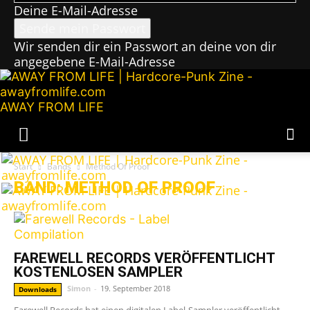
Deine E-Mail-Adresse
Wir senden dir ein Passwort an deine von dir
angegebene E-Mail-Adresse
AWAY FROM LIFE
Start
Bands
Method Of Proof
BAND: METHOD OF PROOF
FAREWELL RECORDS VERÖFFENTLICHT
KOSTENLOSEN SAMPLER
Simon
-
19. September 2018
Downloads