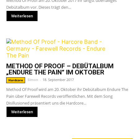
Method Of Proof am 20. Oktober 2017 ihr längst überfälliges
Debütalbum vor. Dieses trägt den...
Weiterlesen
METHOD OF PROOF – DEBÜTALBUM
„ENDURE THE PAIN“ IM OKTOBER
Simon
-
18. September 2017
Hardcore
Method Of Proof wird am 20. Oktober ihr Debütalbum Endure The
Pain über Farewell Records veröffentlichen. Mit dem Song
Disillusioned präsentiert uns die Hardcore...
Weiterlesen
GERADE ANGESAGT