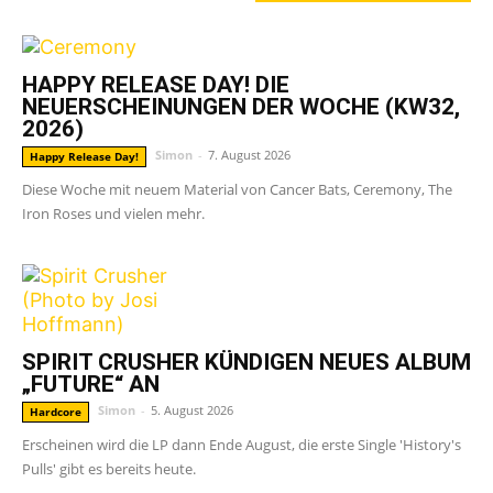
HAPPY RELEASE DAY! DIE
NEUERSCHEINUNGEN DER WOCHE (KW32,
2026)
Simon
-
7. August 2026
Happy Release Day!
Diese Woche mit neuem Material von Cancer Bats, Ceremony, The
Iron Roses und vielen mehr.
SPIRIT CRUSHER KÜNDIGEN NEUES ALBUM
„FUTURE“ AN
Simon
-
5. August 2026
Hardcore
Erscheinen wird die LP dann Ende August, die erste Single 'History's
Pulls' gibt es bereits heute.