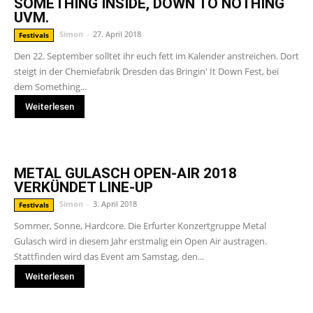
SOMETHING INSIDE, DOWN TO NOTHING
UVM.
Simon
-
27. April 2018
Festivals
Den 22. September solltet ihr euch fett im Kalender anstreichen. Dort
steigt in der Chemiefabrik Dresden das Bringin' It Down Fest, bei
dem Something...
Weiterlesen
METAL GULASCH OPEN-AIR 2018
VERKÜNDET LINE-UP
Simon
-
3. April 2018
Festivals
Sommer, Sonne, Hardcore. Die Erfurter Konzertgruppe Metal
Gulasch wird in diesem Jahr erstmalig ein Open Air austragen.
Stattfinden wird das Event am Samstag, den...
Weiterlesen