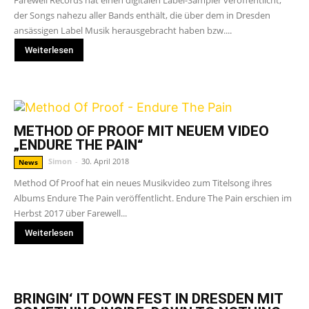
Farewell Records hat einen digitalen Label-Sampler veröffentlicht,
der Songs nahezu aller Bands enthält, die über dem in Dresden
ansässigen Label Musik herausgebracht haben bzw....
Weiterlesen
METHOD OF PROOF MIT NEUEM VIDEO
„ENDURE THE PAIN“
Simon
-
30. April 2018
News
Method Of Proof hat ein neues Musikvideo zum Titelsong ihres
Albums Endure The Pain veröffentlicht. Endure The Pain erschien im
Herbst 2017 über Farewell...
Weiterlesen
BRINGIN‘ IT DOWN FEST IN DRESDEN MIT