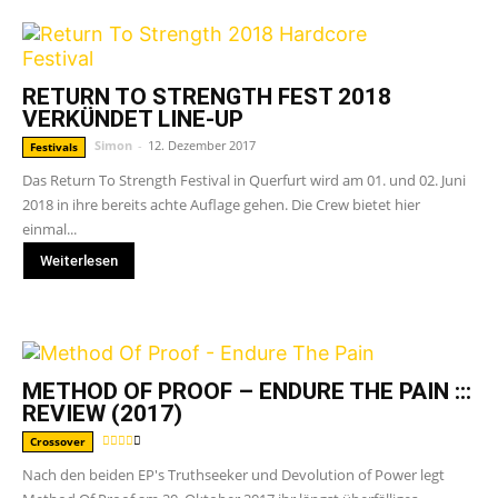
RETURN TO STRENGTH FEST 2018
VERKÜNDET LINE-UP
Simon
-
12. Dezember 2017
Festivals
Das Return To Strength Festival in Querfurt wird am 01. und 02. Juni
2018 in ihre bereits achte Auflage gehen. Die Crew bietet hier
einmal...
Weiterlesen
METHOD OF PROOF – ENDURE THE PAIN :::
REVIEW (2017)
Crossover
Nach den beiden EP's Truthseeker und Devolution of Power legt