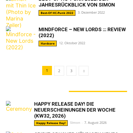
JAHRESRÜCKBLICK VON SIMON
3. Dezember 2022
Best-Of HC-Punk 2022
MINDFORCE – NEW LORDS ::: REVIEW
(2022)
12. Oktober 2022
Hardcore
1
2
3
GERADE ANGESAGT
HAPPY RELEASE DAY! DIE
NEUERSCHEINUNGEN DER WOCHE
(KW32, 2026)
Simon
-
7. August 2026
Happy Release Day!