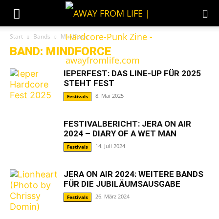
Start
Bands
Mindforce
BAND: MINDFORCE
IEPERFEST: DAS LINE-UP FÜR 2025
STEHT FEST
8. Mai 2025
Festivals
FESTIVALBERICHT: JERA ON AIR
2024 – DIARY OF A WET MAN
14. Juli 2024
Festivals
JERA ON AIR 2024: WEITERE BANDS
FÜR DIE JUBILÄUMSAUSGABE
26. März 2024
Festivals