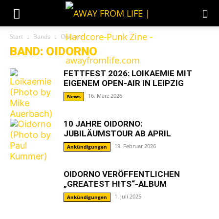
Start
Bands
Oidorno
BAND: OIDORNO
FETTFEST 2026: LOIKAEMIE MIT
EIGENEM OPEN-AIR IN LEIPZIG
16. März 2026
News
10 JAHRE OIDORNO:
JUBILÄUMSTOUR AB APRIL
19. Februar 2026
Ankündigungen
OIDORNO VERÖFFENTLICHEN
„GREATEST HITS“-ALBUM
1. Juli 2025
Ankündigungen