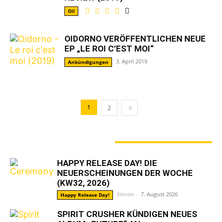
Oi!
OIDORNO VERÖFFENTLICHEN NEUE
EP „LE ROI C’EST MOI“
3. April 2019
Ankündigungen
1
2
GERADE ANGESAGT
HAPPY RELEASE DAY! DIE
NEUERSCHEINUNGEN DER WOCHE
(KW32, 2026)
Simon
-
7. August 2026
Happy Release Day!
SPIRIT CRUSHER KÜNDIGEN NEUES