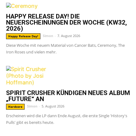
HAPPY RELEASE DAY! DIE
NEUERSCHEINUNGEN DER WOCHE (KW32,
2026)
Simon
-
7. August 2026
Happy Release Day!
Diese Woche mit neuem Material von Cancer Bats, Ceremony, The
Iron Roses und vielen mehr.
SPIRIT CRUSHER KÜNDIGEN NEUES ALBUM
„FUTURE“ AN
Simon
-
5. August 2026
Hardcore
Erscheinen wird die LP dann Ende August, die erste Single 'History's
Pulls' gibt es bereits heute.