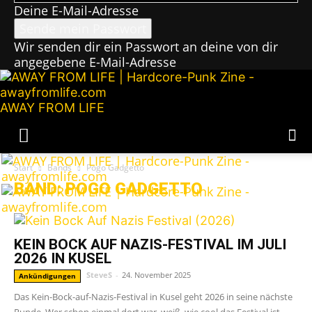
Deine E-Mail-Adresse
Wir senden dir ein Passwort an deine von dir
angegebene E-Mail-Adresse
AWAY FROM LIFE
Start
Bands
Pogo Gadgetto
BAND: POGO GADGETTO
KEIN BOCK AUF NAZIS-FESTIVAL IM JULI
2026 IN KUSEL
SteveS
-
24. November 2025
Ankündigungen
Das Kein-Bock-auf-Nazis-Festival in Kusel geht 2026 in seine nächste