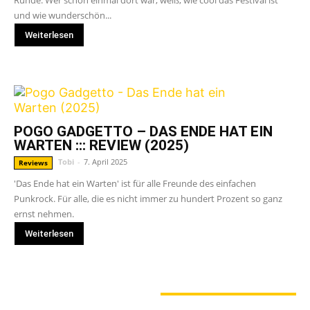
Runde. Wer schon einmal dort war, weiß, wie cool das Festival ist
und wie wunderschön...
Weiterlesen
POGO GADGETTO – DAS ENDE HAT EIN
WARTEN ::: REVIEW (2025)
Tobi
-
7. April 2025
Reviews
'Das Ende hat ein Warten' ist für alle Freunde des einfachen
Punkrock. Für alle, die es nicht immer zu hundert Prozent so ganz
ernst nehmen.
Weiterlesen
GERADE ANGESAGT