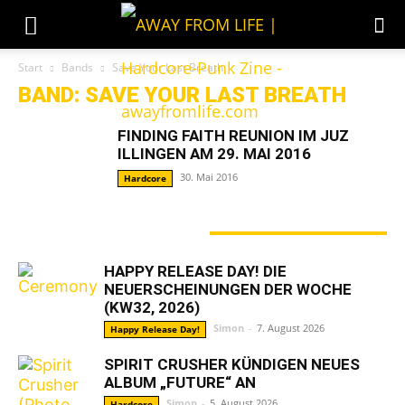
Start
Bands
Save Your Last Breath
BAND: SAVE YOUR LAST BREATH
FINDING FAITH REUNION IM JUZ
ILLINGEN AM 29. MAI 2016
30. Mai 2016
Hardcore
GERADE ANGESAGT
HAPPY RELEASE DAY! DIE
NEUERSCHEINUNGEN DER WOCHE
(KW32, 2026)
Simon
-
7. August 2026
Happy Release Day!
SPIRIT CRUSHER KÜNDIGEN NEUES
ALBUM „FUTURE“ AN
Simon
-
5. August 2026
Hardcore