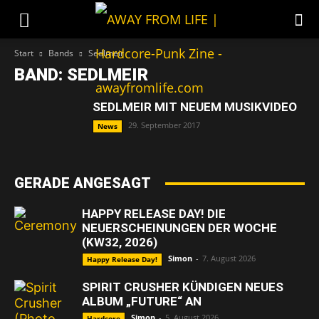
Start
Bands
Sedlmeir
BAND: SEDLMEIR
SEDLMEIR MIT NEUEM MUSIKVIDEO
29. September 2017
News
GERADE ANGESAGT
HAPPY RELEASE DAY! DIE
NEUERSCHEINUNGEN DER WOCHE
(KW32, 2026)
Simon
-
7. August 2026
Happy Release Day!
SPIRIT CRUSHER KÜNDIGEN NEUES
ALBUM „FUTURE“ AN
Simon
-
5. August 2026
Hardcore