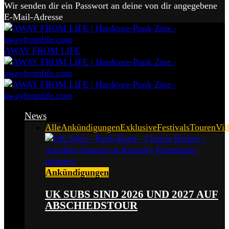
Wir senden dir ein Passwort an deine von dir angegebene
E-Mail-Adresse
AWAY FROM LIFE
News
Alle
Ankündigungen
Exklusive
Festivals
Touren
Vid
Ankündigungen
UK SUBS SIND 2026 UND 2027 AUF
ABSCHIEDSTOUR