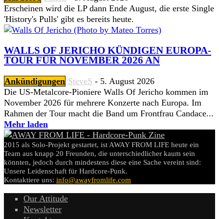
Erscheinen wird die LP dann Ende August, die erste Single
'History's Pulls' gibt es bereits heute.
WALLS OF JERICHO KÜNDIGEN EUROPA-
TOUR FÜR NOVEMBER 2026 AN
Ankündigungen
SteveS
-
5. August 2026
Die US-Metalcore-Pioniere Walls Of Jericho kommen im
November 2026 für mehrere Konzerte nach Europa. Im
Rahmen der Tour macht die Band um Frontfrau Candace...
Mehr laden
2015 als Solo-Projekt gestartet, ist AWAY FROM LIFE heute ein
Team aus knapp 20 Freunden, die unterschiedlicher kaum sein
könnten, jedoch durch mindestens diese eine Sache vereint sind:
Unsere Leidenschaft für Hardcore-Punk.
Kontaktiere uns:
info@awayfromlife.com
Our Attitude
Newsletter