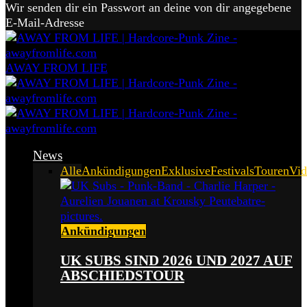
Wir senden dir ein Passwort an deine von dir angegebene
E-Mail-Adresse
AWAY FROM LIFE
News
Alle
Ankündigungen
Exklusive
Festivals
Touren
Vid
Ankündigungen
UK SUBS SIND 2026 UND 2027 AUF
ABSCHIEDSTOUR