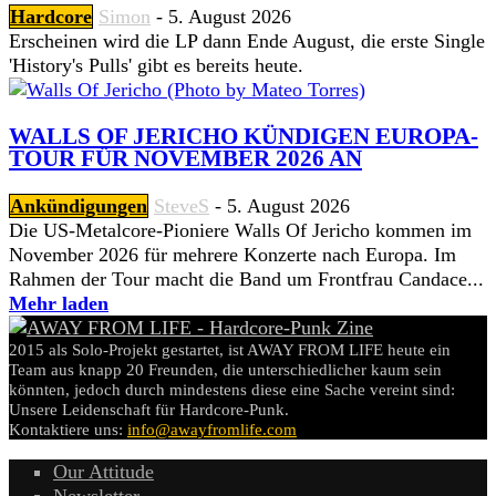
Hardcore
Simon
-
5. August 2026
Erscheinen wird die LP dann Ende August, die erste Single
'History's Pulls' gibt es bereits heute.
WALLS OF JERICHO KÜNDIGEN EUROPA-
TOUR FÜR NOVEMBER 2026 AN
Ankündigungen
SteveS
-
5. August 2026
Die US-Metalcore-Pioniere Walls Of Jericho kommen im
November 2026 für mehrere Konzerte nach Europa. Im
Rahmen der Tour macht die Band um Frontfrau Candace...
Mehr laden
2015 als Solo-Projekt gestartet, ist AWAY FROM LIFE heute ein
Team aus knapp 20 Freunden, die unterschiedlicher kaum sein
könnten, jedoch durch mindestens diese eine Sache vereint sind:
Unsere Leidenschaft für Hardcore-Punk.
Kontaktiere uns:
info@awayfromlife.com
Our Attitude
Newsletter