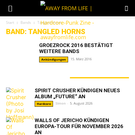
Start
Bands
Tangled Horns
BAND: TANGLED HORNS
GROEZROCK 2016 BESTÄTIGT
WEITERE BANDS
15. März 2016
Ankündigungen
GERADE ANGESAGT
SPIRIT CRUSHER KÜNDIGEN NEUES
ALBUM „FUTURE“ AN
Simon
-
5. August 2026
Hardcore
WALLS OF JERICHO KÜNDIGEN
EUROPA-TOUR FÜR NOVEMBER 2026
AN