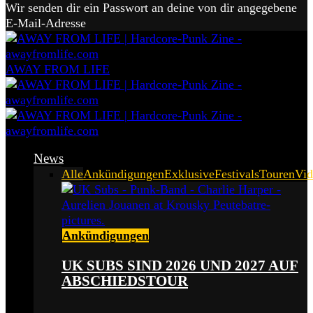
Wir senden dir ein Passwort an deine von dir angegebene
E-Mail-Adresse
AWAY FROM LIFE
News
Alle
Ankündigungen
Exklusive
Festivals
Touren
Vid
Ankündigungen
UK SUBS SIND 2026 UND 2027 AUF
ABSCHIEDSTOUR