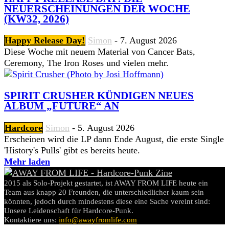
NEUERSCHEINUNGEN DER WOCHE
(KW32, 2026)
Happy Release Day!
Simon
-
7. August 2026
Diese Woche mit neuem Material von Cancer Bats,
Ceremony, The Iron Roses und vielen mehr.
SPIRIT CRUSHER KÜNDIGEN NEUES
ALBUM „FUTURE“ AN
Hardcore
Simon
-
5. August 2026
Erscheinen wird die LP dann Ende August, die erste Single
'History's Pulls' gibt es bereits heute.
Mehr laden
2015 als Solo-Projekt gestartet, ist AWAY FROM LIFE heute ein
Team aus knapp 20 Freunden, die unterschiedlicher kaum sein
könnten, jedoch durch mindestens diese eine Sache vereint sind:
Unsere Leidenschaft für Hardcore-Punk.
Kontaktiere uns:
info@awayfromlife.com