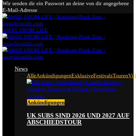
Wir senden dir ein Passwort an deine von dir angegebene
E-Mail-Adresse
AWAY FROM LIFE
News
Alle
Ankündigungen
Exklusive
Festivals
Touren
Vid
Ankündigungen
UK SUBS SIND 2026 UND 2027 AUF
ABSCHIEDSTOUR