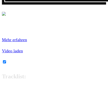
Mit dem Laden des Videos akzeptierst du die
Datenschutzerklärung von YouTube.
Mehr erfahren
Video laden
YouTube-Inhalte immer entsperren
Tracklist:
Horrorshow
Steh Auf
Draußen Vor Der Tür