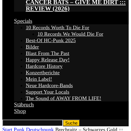
CANCER BATS – GIVE ME DIRT :::
REVIEW (2026)
Specials
10 Records Worth To Die For
10 Records We Would Die For
Best-Of HC-Punk 2025
Bilder
Blast From The Past
Happy Release Day!
Hardcore History
Konzertberichte
Mein Label!
Neue Hardcore-Bands
Support Your Locals
The Sound of AWAY FROM LIFE!
Stäbruch
Shop
Start
Punk
Deutschpunk
Brechraitz – Schwarzes Gold :::