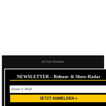
„Spätschicht“) hat. Gibt natürlich auch ein paar textliche
Ausfälle, aber das alles bewegt sich sehr im positiven
Rahmen. Die Band hat sicherlich ein Händchen für
Melodien und Songaufbau, so dass die Songs sehr
abwechslungsreich rum kommen.
Apropos Oxo86, deren Sänger ist beim Titeltrack auch zu
hören:
✉️ Unser Newsletter
NEWSLETTER – Release- & Show-Radar