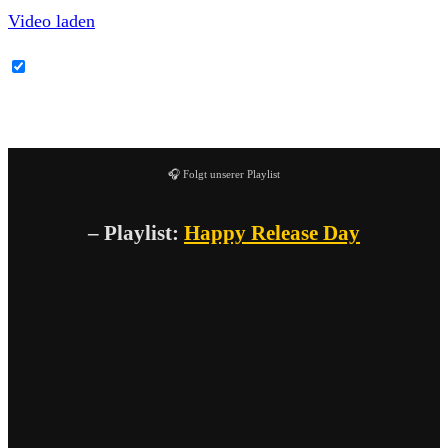
Video laden
YouTube-Inhalte immer entsperren
🎧 Folgt unserer Playlist
– Playlist:
Happy Release Day