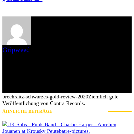
Gripweed
Gripweed ist Wikipedianer mit Leib und Seele und das, was man
gemeinhin als Musiknerd bezeichnet. Musikalisch ist er in vielen
Genres beheimatet, wobei er das Exotische und Unbekannte den
Stars und Sternchen vorzieht. Eine Weile bloggte er auch auf
blogspot.de und war Schreiberling des leider eingestellten
saarländischen Webzines Iamhavoc. nach dessen Einstellung
wechselte er mit Max zu AWAY FROM LIFE.
brechraitz-schwarzes-gold-review-2020
Ziemlich gute
Veröffentlichung von Contra Records.
ÄHNLICHE BEITRÄGE
MEHR VOM AUTOR