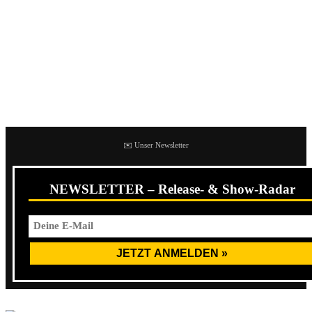
Broken Vow veröffentlichte im Herbst 2023 ihr
Debütalbum
Anthropocene
über Triple B Records.
No Relief aus dem englischen Brighton legte erst vor
kurzem eine neue Single mit zwei neuen Songs vor, die
auch als Tape erschienen sind.
✉️ Unser Newsletter
NEWSLETTER – Release- & Show-Radar