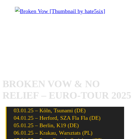
Broken Vow [Thumbnail by hate5six]
Broken Vow
starten heute in Köln ihre erste Europa-Tour,
bei der die Hardcore-Band aus New England, USA
außerdem von
No Relief
begleitet werden. Während der
18-tägigen Tour stehen zahlreiche Termine bei uns an:
BROKEN VOW & NO
RELIEF – EURO-TOUR 2025
03.01.25 – Köln, Tsunami (DE)
04.01.25 – Herford, SZA Fla Fla (DE)
05.01.25 – Berlin, K19 (DE)
06.01.25 – Krakau, Warsztats (PL)