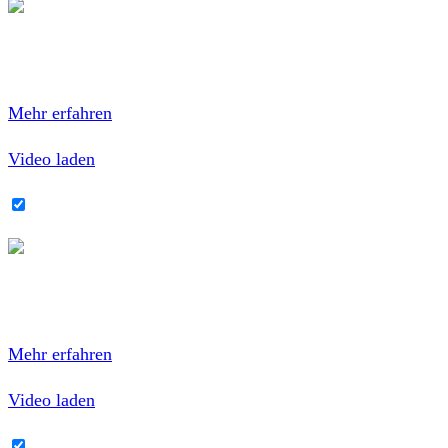
Mit dem Laden des Videos akzeptierst du die
Datenschutzerklärung von YouTube.
Mehr erfahren
Video laden
YouTube-Inhalte immer entsperren
Mit dem Laden des Videos akzeptierst du die
Datenschutzerklärung von YouTube.
Mehr erfahren
Video laden
YouTube-Inhalte immer entsperren