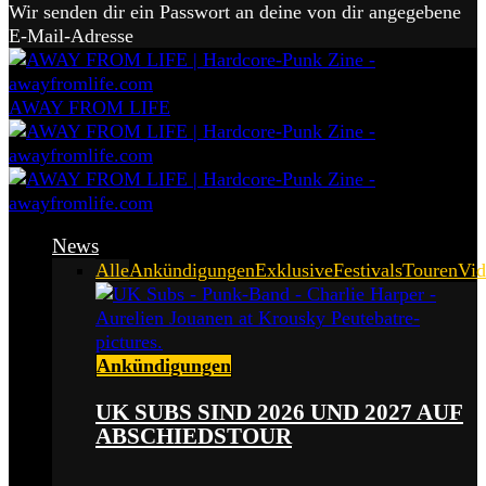
Wir senden dir ein Passwort an deine von dir angegebene
E-Mail-Adresse
AWAY FROM LIFE
News
Alle
Ankündigungen
Exklusive
Festivals
Touren
Vid
Ankündigungen
UK SUBS SIND 2026 UND 2027 AUF
ABSCHIEDSTOUR