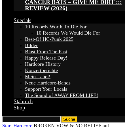
CANCER BATS – GIVE ME DIRT :::
REVIEW (2026)
Specials
10 Records Worth To Die For
10 Records We Would Die For
Best-Of HC-Punk 2025
Bilder
Blast From The Past
Happy Release Day!
Hardcore History
Konzertberichte
Mein Label!
Neue Hardcore-Bands
Support Your Locals
The Sound of AWAY FROM LIFE!
Stäbruch
Shop
Start
Hardcore
BROKEN VOW & NO RELIEF auf