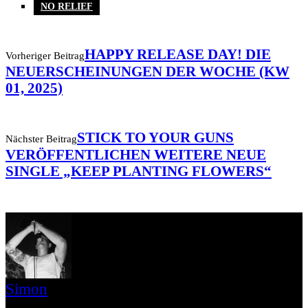
NO RELIEF
HAPPY RELEASE DAY! DIE
Vorheriger Beitrag
NEUERSCHEINUNGEN DER WOCHE (KW
01, 2025)
STICK TO YOUR GUNS
Nächster Beitrag
VERÖFFENTLICHEN WEITERE NEUE
SINGLE „KEEP PLANTING FLOWERS“
Simon
» Thin Ice » Das Gelbe vom Oi! » Stäbruch Fest » Gimme Some