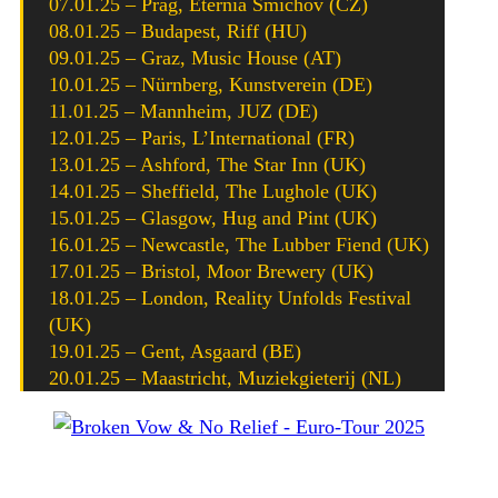
07.01.25 – Prag, Eternia Smichov (CZ)
08.01.25 – Budapest, Riff (HU)
09.01.25 – Graz, Music House (AT)
10.01.25 – Nürnberg, Kunstverein (DE)
11.01.25 – Mannheim, JUZ (DE)
12.01.25 – Paris, L’International (FR)
13.01.25 – Ashford, The Star Inn (UK)
14.01.25 – Sheffield, The Lughole (UK)
15.01.25 – Glasgow, Hug and Pint (UK)
16.01.25 – Newcastle, The Lubber Fiend (UK)
17.01.25 – Bristol, Moor Brewery (UK)
18.01.25 – London, Reality Unfolds Festival
(UK)
19.01.25 – Gent, Asgaard (BE)
20.01.25 – Maastricht, Muziekgieterij (NL)
Broken Vow & No Relief – Euro-Tour 2025