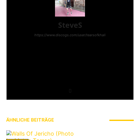
SteveS
https://www.discogs.com/user/tearsofkhali
Hey, ich bin Steve. Punk hab ich mit 12 entdeckt als
ich eine CD von The Exploited kaufte. Hardcore
kam ein wenig später, weil ich Gang Green durch
ein Coversong von Tankard entdeckte. Ich
veranstaltete kleine DIY-Shows in Luxemburg und
schrieb fürs Punkrock!, fürs Plastic Bomb, für den
Gestreckten Mittelfinger und fürs Polytox. Und nun
bin ich hier :)
ÄHNLICHE BEITRÄGE
MEHR VOM AUTOR