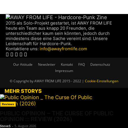
2015 als Solo-Projekt gestartet, ist AWAY FROM LIFE
heute ein Team aus knapp 20 Freunden, die
unterschiedlicher kaum sein könnten, jedoch durch
mindestens diese eine Sache vereint sind: Unsere
Leidenschaft für Hardcore-Punk.
Kontaktiere uns:
info@awayfromlife.com
Our Attitude
Newsletter
Kontakt
FAQ
Datenschutz
Impressum
© Copyright by AWAY FROM LIFE 2015 - 2022 |
Cookie-Einstellungen
MEHR STORYS
Reviews
PUBLIC OPINION – THE CURSE OF PUBLIC
OPINION ::: REVIEW (2026)
SteveS
-
5. August 2026