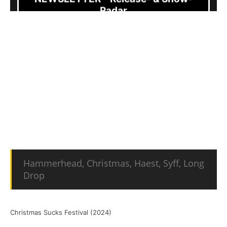
Radar
Und natürlich wissen wir alle, dass Christmas
suckt. Deshalb hat die Band
Christmas
gemeint, sie müsste dem entgegenwirken und
ein kleines Festival in Neunkirchen (Saar)
veranstalten.
YouTube-Inhalte immer entsperren
Schöne, besinnliche Weihnachtslieder werden
hier präsentiert von:
Hammerhead, Christmas, Haest, Syff, Long
Drop
Christmas Sucks Festival (2024)