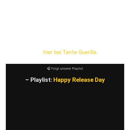
Also rein in die Autofahrerhose und ab nach
Neunkirchen. Das dürfte eine Hammer(head)
Show werden, die sehr Syff(isant) sein könnte.
Oder halt das reinste Kaspar(le)theater (der
musste sein Max)
Tickets gibt es
hier bei Tante Guerilla.
🎧 Folgt unserer Playlist
– Playlist:
Happy Release Day