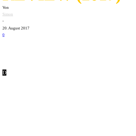
Von
Simon
-
20. August 2017
0
D
ie selbsternannten „Gypsy Punks“ von
Gogol Bordello
ver
Conspiracy
(2013), das ganze elf Songs umfasst.
Gogol Bordello
Geboten werden dem Hörer auf diesen wieder ein interessa
erschaffen haben. Dabei geht es auf
Seekers and Finders
ein