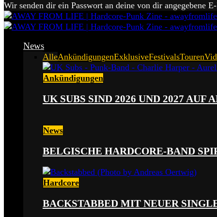
Wir senden dir ein Passwort an deine von dir angegebene E
News
Alle
Ankündigungen
Exklusive
Festivals
Touren
Vid
Ankündigungen
UK SUBS SIND 2026 UND 2027 AUF
News
BELGISCHE HARDCORE-BAND SPI
Hardcore
BACKSTABBED MIT NEUER SINGLE