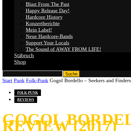
Blast From The Past
Happy Release Day!
Hardcore History
Konzertberichte
Mein Label!
Neue Hardcore-Bands
Support Your Locals
The Sound of AWAY FROM LIFE!
Stäbruch
Shop
Start
Punk
Folk-Punk
Gogol Bordello – Seekers and Finders
FOLK-PUNK
REVIEWS
GOGOL BORDELL
REVIEW (2017)