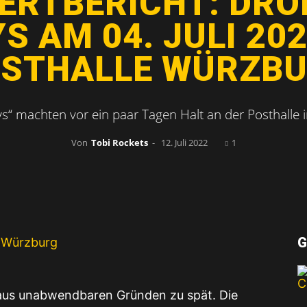
ERTBERICHT: DRO
FROM
 AM 04. JULI 202
STHALLE WÜRZB
LIFE
s“ machten vor ein paar Tagen Halt an der Posthalle 
Von
Tobi Rockets
-
12. Juli 2022
1
G
aus unabwendbaren Gründen zu spät. Die