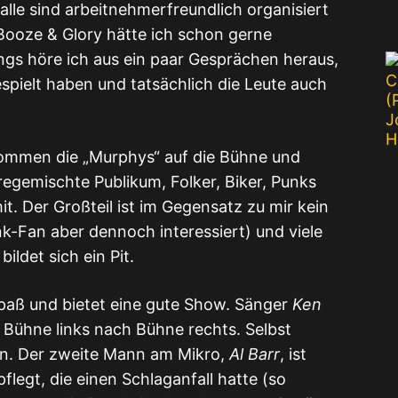
lle sind arbeitnehmerfreundlich organisiert
 Booze & Glory hätte ich schon gerne
ings höre ich aus ein paar Gesprächen heraus,
espielt haben und tatsächlich die Leute auch
men die „Murphys“ auf die Bühne und
nregemischte Publikum, Folker, Biker, Punks
it. Der Großteil ist im Gegensatz zu mir kein
nk-Fan aber dennoch interessiert) und viele
ildet sich ein Pit.
 Spaß und bietet eine gute Show. Sänger
Ken
 Bühne links nach Bühne rechts. Selbst
an. Der zweite Mann am Mikro,
Al Barr
, ist
flegt, die einen Schlaganfall hatte (so