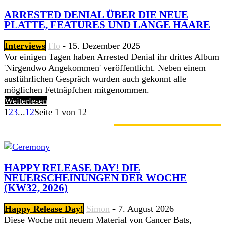
ARRESTED DENIAL ÜBER DIE NEUE
PLATTE, FEATURES UND LANGE HAARE
Interviews
Flo
-
15. Dezember 2025
Vor einigen Tagen haben Arrested Denial ihr drittes Album
'Nirgendwo Angekommen' veröffentlicht. Neben einem
ausführlichen Gespräch wurden auch gekonnt alle
möglichen Fettnäpfchen mitgenommen.
Weiterlesen
1
2
3
...
12
Seite 1 von 12
GERADE ANGESAGT
HAPPY RELEASE DAY! DIE
NEUERSCHEINUNGEN DER WOCHE
(KW32, 2026)
Happy Release Day!
Simon
-
7. August 2026
Diese Woche mit neuem Material von Cancer Bats,