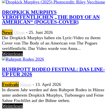
DROPKICK MURPHYS
VERÖFFENTLICHEN „THE BODY OF AN
AMERICAN“ (POGUES-COVER)
News
Oliver
-
25. Juni 2026
Die Dropkick Murphys haben ein Lyric-Video zu ihrem
Cover von The Body of an American von The Pogues
veröffentlicht. Das Video wurde von Anna...
Weiterlesen
RUHRPOTT RODEO FESTIVAL: DAS LINE-
UP FÜR 2026
Festivals
Simon
-
13. April 2026
In diesem Jahr werden auf dem Ruhrpott Rodeo in Hünxe
unter anderem Dropkick Murphys, Turbonegro und Feine
Sahne Fischfilet auf der Bühne stehen.
Weiterlesen