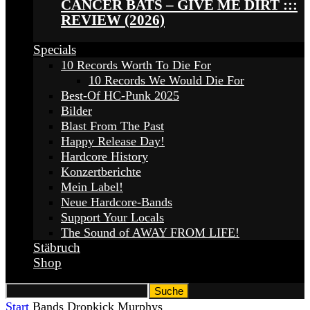
CANCER BATS – GIVE ME DIRT :::
REVIEW (2026)
Specials
10 Records Worth To Die For
10 Records We Would Die For
Best-Of HC-Punk 2025
Bilder
Blast From The Past
Happy Release Day!
Hardcore History
Konzertberichte
Mein Label!
Neue Hardcore-Bands
Support Your Locals
The Sound of AWAY FROM LIFE!
Stäbruch
Shop
Start
Bands
Dropkick Murphys