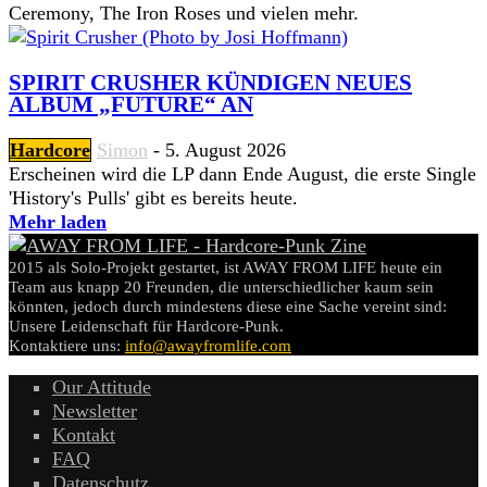
Ceremony, The Iron Roses und vielen mehr.
SPIRIT CRUSHER KÜNDIGEN NEUES
ALBUM „FUTURE“ AN
Hardcore
Simon
-
5. August 2026
Erscheinen wird die LP dann Ende August, die erste Single
'History's Pulls' gibt es bereits heute.
Mehr laden
2015 als Solo-Projekt gestartet, ist AWAY FROM LIFE heute ein
Team aus knapp 20 Freunden, die unterschiedlicher kaum sein
könnten, jedoch durch mindestens diese eine Sache vereint sind:
Unsere Leidenschaft für Hardcore-Punk.
Kontaktiere uns:
info@awayfromlife.com
Our Attitude
Newsletter
Kontakt
FAQ
Datenschutz