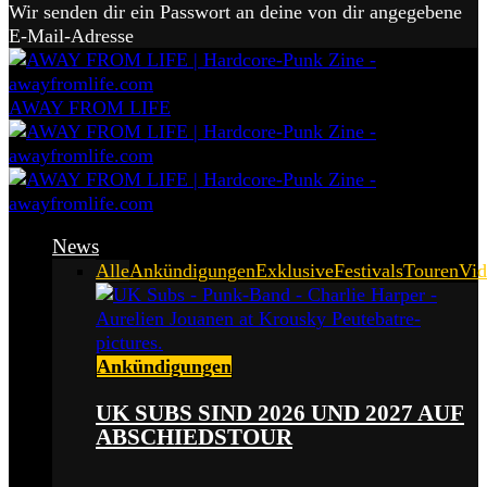
Wir senden dir ein Passwort an deine von dir angegebene
E-Mail-Adresse
AWAY FROM LIFE
News
Alle
Ankündigungen
Exklusive
Festivals
Touren
Vid
Ankündigungen
UK SUBS SIND 2026 UND 2027 AUF
ABSCHIEDSTOUR